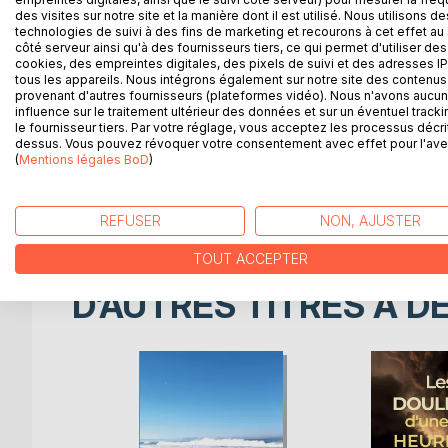
des visites sur notre site et la manière dont il est utilisé. Nous utilisons de
s'installer dans le Sud-Ouest pour y construire sa 
technologies de suivi à des fins de marketing et recourons à cet effet au 
Tout oppose ces deux hommes : génération, statut 
côté serveur ainsi qu'à des fournisseurs tiers, ce qui permet d'utiliser des
Pourtant, ils feront fortuitement connaissance dan
cookies, des empreintes digitales, des pixels de suivi et des adresses IP
tous les appareils. Nous intégrons également sur notre site des contenus 
Rien ne les prédestinait à s'aimer mais les aléas
provenant d'autres fournisseurs (plateformes vidéo). Nous n'avons aucu
Confinés l'un et l'autre dans le même immeuble, il
influence sur le traitement ultérieur des données et sur un éventuel tracki
Mais, les rebondissements liés à la progression de
le fournisseur tiers. Par votre réglage, vous acceptez les processus décri
enfermement forcé, relations sexuelles, balades 
dessus. Vous pouvez révoquer votre consentement avec effet pour l'aven
(
Mentions légales BoD
)
également gérer les relations avec leurs entourages
Ébranlés par les confinements, les différentes me
découvrir jusqu'à devenir inséparables. Mais leur 
REFUSER
NON, AJUSTER
TOUT ACCEPTER
D’AUTRES TITRES À D