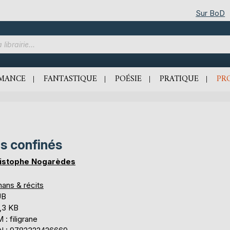
Sur BoD
MANCE
FANTASTIQUE
POÉSIE
PRATIQUE
PR
s confinés
istophe Nogarèdes
ans & récits
UB
,3 KB
: filigrane