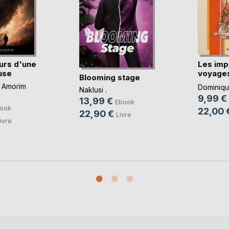
urs d'une
Les imp
use
voyages
Blooming stage
imbéc(..
 Amorim
Dominique
Naklusi .
9,99 €
13,99 €
Ebook
ook
22,00 
22,90 €
Livre
ivre