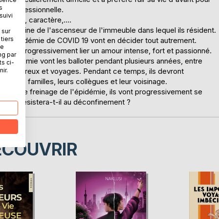
s
vie professionnelle.
suivi
social, caractère,....
s la cabine de l'ascenseur de l'immeuble dans lequel ils résident.
 sur
tiers
 de la pandémie de COVID 19 vont en décider tout autrement.
ne
s vont progressivement lier un amour intense, fort et passionné.
ng par
 l'épidémie vont les balloter pendant plusieurs années, entre
ts ci-
en amoureux et voyages. Pendant ce temps, ils devront
ir.
, leurs familles, leurs collègues et leur voisinage.
sures de freinage de l'épidémie, ils vont progressivement se
amour résistera-t-il au déconfinement ?
ÉCOUVRIR