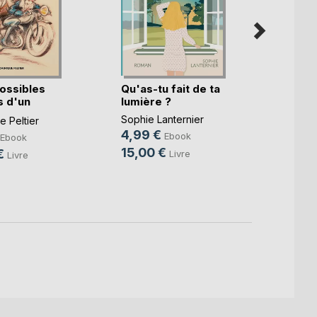
ossibles
Qu'as-tu fait de ta
Gusta
 d'un
lumière ?
Thoma
.)
Sophie Lanternier
 Peltier
6,99
4,99 €
Ebook
Ebook
19,9
15,00 €
€
Livre
Livre