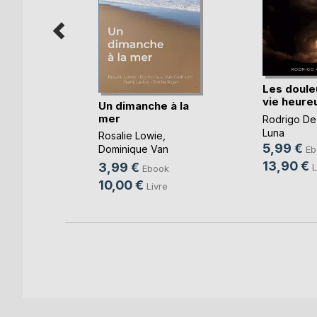
Les doule
vie heure
ours
Un dimanche à la
mer
Rodrigo De
oso
Luna
Rosalie Lowie
,
k
5,99 €
Dominique Van
Eb
e
Cotthem
, ...
13,90 €
3,99 €
L
Ebook
10,00 €
Livre