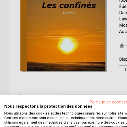
ISB
Édi
Date
Lang
Mot
Acce
Éval
0%
Disp
DESCRIPTION
AUTEUR(S)
CRITIQUES
Politique de confiden
Nous respectons la protection des données
Nous utilisons des cookies et des technologies similaires sur notre site 
Paul est un homme particulièrement bien inséré dans
Certains d'entre eux sont essentiels et techniquement nécessaires. Nous
de l'agglomération bordelaise. Il est passionné par
utilisons également des méthodes d'analyse (par exemple des cookies 
Julien est un jeune homme qui a connu une jeunesse 
empreintes digitales, ainsi que le suivi côté serveur) pour mesurer la fré