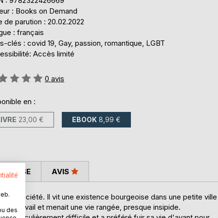
N : 9782322426669
teur : Books on Demand
 de parution : 20.02.2022
ue : français
s-clés : covid 19, Gay, passion, romantique, LGBT
ssibilité: Accès limité
uation:
0
avis
onible en :
LIVRE
23,00 €
EBOOK
8,99 €
 PRESSE
AVIS
tialité
web.
 la société. Il vit une existence bourgeoise dans une petite ville
 son travail et menait une vie rangée, presque insipide.
ou des
particulièrement difficile et a préféré fuir sa vie d'avant pour
quence