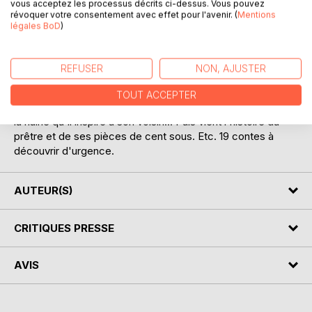
Ces contes, parus pour l'essentiel entre 1892 et 1897 dans
vous acceptez les processus décrits ci-dessus. Vous pouvez
révoquer votre consentement avec effet pour l'avenir. (
Mentions
le journal Gil Blas, montrent que Maurice Leblanc fut un
légales BoD
)
grand écrivain, à l'écriture précise et incisive, dès ses
débuts. Dans le premier conte, un mari, et l'amant de sa
femme, se retrouvent côte à côte dans une visite médicale
REFUSER
NON, AJUSTER
de réservistes de l'armée... Dans le suivant, un homme, qui
est toujours passé inaperçu au yeux de tous, qui n'était rien
TOUT ACCEPTER
pour les autres, et donc pour lui même, va enfin exister par
la haine qu'il inspire à son voisin... Puis vient l'histoire du
prêtre et de ses pièces de cent sous. Etc. 19 contes à
découvrir d'urgence.
AUTEUR(S)
CRITIQUES PRESSE
AVIS