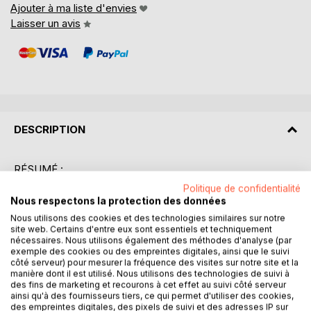
Ajouter à ma liste d'envies
Laisser un avis
DESCRIPTION
RÉSUMÉ :
"Les contes merveilleux d'Andersen : Tome 1" est une
Politique de confidentialité
collection enchanteresse qui regroupe certaines des
Nous respectons la protection des données
histoires les plus aimées de Hans Christian Andersen. Ce
Nous utilisons des cookies et des technologies similaires sur notre
premier tome nous transporte dans un univers où la magie
site web. Certains d'entre eux sont essentiels et techniquement
nécessaires. Nous utilisons également des méthodes d'analyse (par
et la morale se rencontrent, offrant aux lecteurs une
exemple des cookies ou des empreintes digitales, ainsi que le suivi
expérience littéraire à la fois profonde et divertissante.
côté serveur) pour mesurer la fréquence des visites sur notre site et la
Parmi les récits inclus, "La Bergère et le Ramoneur" nous
manière dont il est utilisé. Nous utilisons des technologies de suivi à
raconte l'histoire touchante de deux figurines en porcelaine
des fins de marketing et recourons à cet effet au suivi côté serveur
ainsi qu'à des fournisseurs tiers, ce qui permet d'utiliser des cookies,
qui prennent vie pour échapper à un destin imposé. "Le
des empreintes digitales, des pixels de suivi et des adresses IP sur