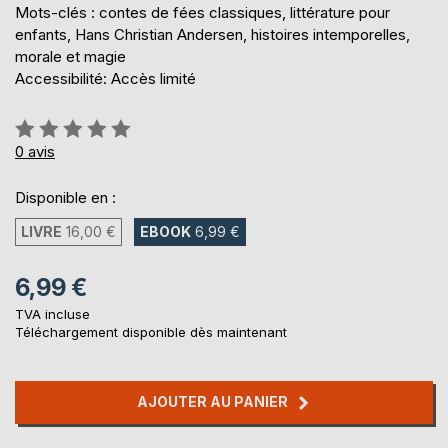
Mots-clés : contes de fées classiques, littérature pour
enfants, Hans Christian Andersen, histoires intemporelles,
morale et magie
Accessibilité: Accès limité
Évaluation:
0%
0
avis
Disponible en :
LIVRE
16,00 €
EBOOK
6,99 €
6,99 €
TVA incluse
Téléchargement disponible dès maintenant
AJOUTER AU PANIER