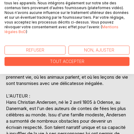
Bonhomme de neige" explore les rêves et les désirs d'une
tous les appareils. Nous intégrons également sur notre site des
créature éphémère alors qu'elle découvre le monde qui
contenus tiers provenant d'autres fournisseurs (plateformes vidéo).
Nous n'avons aucune influence sur le traitement ultérieur des données
l'entoure. "L'Escargot et le rosier" est une fable sur
et sur un éventuel tracking par le fournisseur tiers. Par votre réglage,
l'ambition et la satisfaction personnelle, où un escargot
vous acceptez les processus décrits ci-dessus. Vous pouvez
insatisfait apprend à apprécier la beauté simple de la vie.
révoquer votre consentement avec effet pour l'avenir. (
Mentions
légales BoD
)
Ces contes, bien que souvent perçus comme des histoires
pour enfants, contiennent des réflexions profondes sur la
condition humaine, l'amour, le sacrifice et la quête de sens.
REFUSER
NON, AJUSTER
La plume d'Andersen, à la fois poétique et incisive, invite le
lecteur à s'immerger dans des récits intemporels qui
TOUT ACCEPTER
continuent de résonner à travers les générations. Chaque
conte est une porte ouverte sur un monde où les objets
prennent vie, où les animaux parlent, et où les leçons de vie
sont transmises avec une délicatesse inégalée.
L'AUTEUR :
Hans Christian Andersen, né le 2 avril 1805 à Odense, au
Danemark, est l'un des auteurs de contes de fées les plus
célèbres au monde. Issu d'une famille modeste, Andersen
a surmonté de nombreux obstacles pour devenir un
écrivain respecté. Son talent narratif unique et sa capacité
à insuffler de la vie à ses personnages lui ont permis de