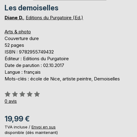
Les demoiselles
Diane D.
,
Editions du Purgatoire (Ed.)
Arts & photo
Couverture dure
52 pages
ISBN : 9782955749432
Éditeur : Editions du Purgatoire
Date de parution : 02.10.2017
Langue : français
Mots-clés : école de Nice, artiste peintre, Demoiselles
Évaluation:
0%
0
avis
19,99 €
TVA incluse /
Envoi en sus
disponible (dès maintenant)