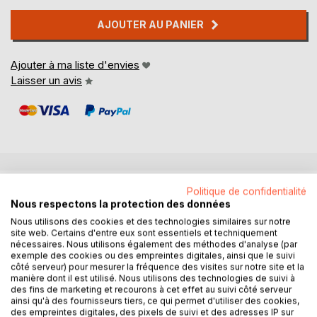
AJOUTER AU PANIER
Ajouter à ma liste d'envies
Laisser un avis
DESCRIPTION
Politique de confidentialité
Nous respectons la protection des données
Nous utilisons des cookies et des technologies similaires sur notre
Recueil d'oeuvres réalisées entre 2014 et 2017 de l'artiste
site web. Certains d'entre eux sont essentiels et techniquement
peintre niçoise Diane D.
nécessaires. Nous utilisons également des méthodes d'analyse (par
exemple des cookies ou des empreintes digitales, ainsi que le suivi
côté serveur) pour mesurer la fréquence des visites sur notre site et la
manière dont il est utilisé. Nous utilisons des technologies de suivi à
AUTEUR(S)
des fins de marketing et recourons à cet effet au suivi côté serveur
ainsi qu'à des fournisseurs tiers, ce qui permet d'utiliser des cookies,
des empreintes digitales, des pixels de suivi et des adresses IP sur