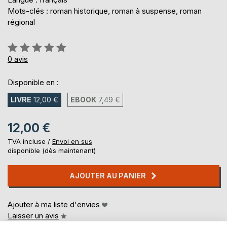
Mots-clés : roman historique, roman à suspense, roman
régional
Évaluation:
0%
0
avis
Disponible en :
LIVRE
12,00 €
EBOOK
7,49 €
12,00 €
TVA incluse /
Envoi en sus
disponible (dès maintenant)
AJOUTER AU PANIER
Ajouter à ma liste d'envies
Laisser un avis