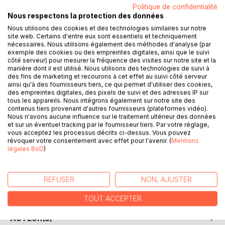
Politique de confidentialité
Nous respectons la protection des données
Nous utilisons des cookies et des technologies similaires sur notre
site web. Certains d'entre eux sont essentiels et techniquement
nécessaires. Nous utilisons également des méthodes d'analyse (par
exemple des cookies ou des empreintes digitales, ainsi que le suivi
côté serveur) pour mesurer la fréquence des visites sur notre site et la
DESCRIPTION
manière dont il est utilisé. Nous utilisons des technologies de suivi à
des fins de marketing et recourons à cet effet au suivi côté serveur
ainsi qu'à des fournisseurs tiers, ce qui permet d'utiliser des cookies,
des empreintes digitales, des pixels de suivi et des adresses IP sur
Lorsqu'on est une grand-mère comblée mais une femme
tous les appareils. Nous intégrons également sur notre site des
un peu repliée sur son univers féminin, difficile de
contenus tiers provenant d'autres fournisseurs (plateformes vidéo).
recommencer sa vie, et de quitter la ville pour la campagne
Nous n'avons aucune influence sur le traitement ultérieur des données
et sur un éventuel tracking par le fournisseur tiers. Par votre réglage,
!
vous acceptez les processus décrits ci-dessus. Vous pouvez
Mais a-t-on le choix ?
révoquer votre consentement avec effet pour l'avenir. (
Mentions
Le changement ne se fait pas sans soubresauts ! Et ce
légales BoD
)
n'est pas le Facteur Cheval qui construisit sans perdre
courage son Palais Idéal, qui vous dira le contraire !
Mais lorsque Hauterives se pare de neige et de lumières, la
REFUSER
NON, AJUSTER
magie de Noël est au rendez-vous !
TOUT ACCEPTER
AUTEUR(S)