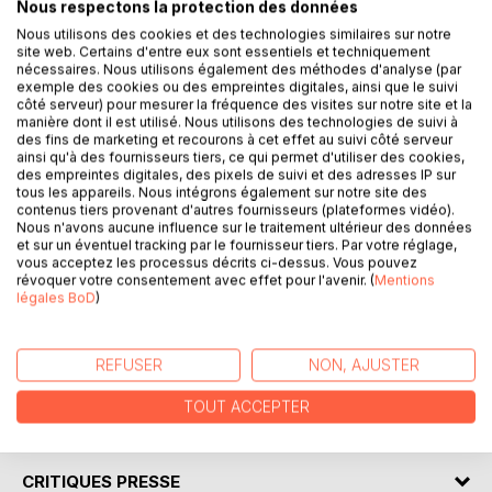
Nous respectons la protection des données
Nous utilisons des cookies et des technologies similaires sur notre
site web. Certains d'entre eux sont essentiels et techniquement
Pascal SCHMITT
nécessaires. Nous utilisons également des méthodes d'analyse (par
exemple des cookies ou des empreintes digitales, ainsi que le suivi
côté serveur) pour mesurer la fréquence des visites sur notre site et la
manière dont il est utilisé. Nous utilisons des technologies de suivi à
LES DESSOUS DE L'EST
des fins de marketing et recourons à cet effet au suivi côté serveur
ainsi qu'à des fournisseurs tiers, ce qui permet d'utiliser des cookies,
des empreintes digitales, des pixels de suivi et des adresses IP sur
tous les appareils. Nous intégrons également sur notre site des
En achetant un lot de cassettes sur un marché aux puces,
contenus tiers provenant d'autres fournisseurs (plateformes vidéo).
Marc était loin de s'imaginer ce qui allait lui arriver.
Nous n'avons aucune influence sur le traitement ultérieur des données
et sur un éventuel tracking par le fournisseur tiers. Par votre réglage,
vous acceptez les processus décrits ci-dessus. Vous pouvez
Son aventure s'était écrite au fil du temps, il avait divorcé
révoquer votre consentement avec effet pour l'avenir. (
Mentions
et s'était dit que ça allait l'occuper mais c'était sans
légales BoD
)
compter sur son âme de détective, alors lorsque en fin de
bande il découvre une scène qui faisait penser à une scène
de crime, curieux, il se laissera emporter par son instinct...
REFUSER
NON, AJUSTER
TOUT ACCEPTER
AUTEUR(S)
CRITIQUES PRESSE