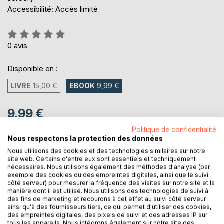
Accessibilité: Accès limité
Évaluation:
0%
0
avis
Disponible en :
LIVRE
15,00 €
EBOOK
9,99 €
9,99 €
TVA incluse
Politique de confidentialité
Téléchargement disponible dès maintenant
Nous respectons la protection des données
Nous utilisons des cookies et des technologies similaires sur notre
site web. Certains d'entre eux sont essentiels et techniquement
nécessaires. Nous utilisons également des méthodes d'analyse (par
AJOUTER AU PANIER
exemple des cookies ou des empreintes digitales, ainsi que le suivi
côté serveur) pour mesurer la fréquence des visites sur notre site et la
manière dont il est utilisé. Nous utilisons des technologies de suivi à
Ajouter à ma liste d'envies
des fins de marketing et recourons à cet effet au suivi côté serveur
ainsi qu'à des fournisseurs tiers, ce qui permet d'utiliser des cookies,
Laisser un avis
des empreintes digitales, des pixels de suivi et des adresses IP sur
tous les appareils. Nous intégrons également sur notre site des