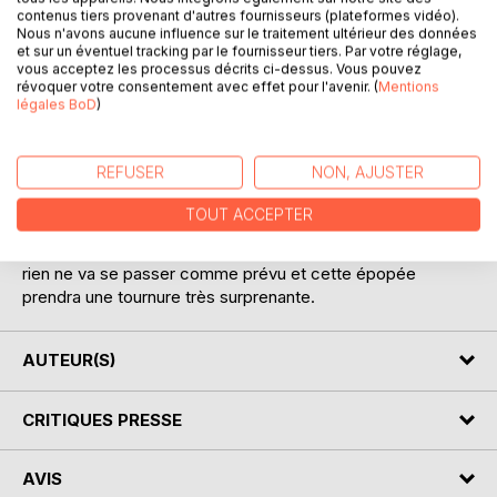
contenus tiers provenant d'autres fournisseurs (plateformes vidéo).
Nous n'avons aucune influence sur le traitement ultérieur des données
et sur un éventuel tracking par le fournisseur tiers. Par votre réglage,
vous acceptez les processus décrits ci-dessus. Vous pouvez
révoquer votre consentement avec effet pour l'avenir. (
Mentions
légales BoD
)
DESCRIPTION
REFUSER
NON, AJUSTER
Le prince héritier du royaume et son homologue homme-
TOUT ACCEPTER
chat partent à l'aventure pour vaincre Prospère le dragon,
accompagné d'aventuriers hauts en couleurs. Évidemment,
rien ne va se passer comme prévu et cette épopée
prendra une tournure très surprenante.
AUTEUR(S)
CRITIQUES PRESSE
AVIS