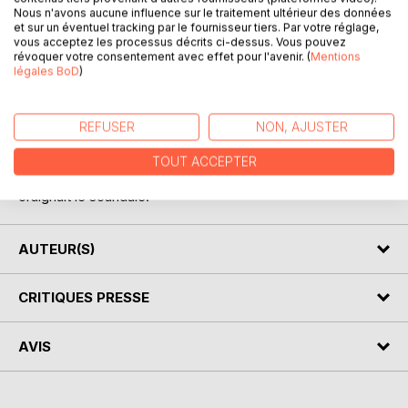
Nous n'avons aucune influence sur le traitement ultérieur des données
et sur un éventuel tracking par le fournisseur tiers. Par votre réglage,
Roman américain écrit en français par un Canadien-
vous acceptez les processus décrits ci-dessus. Vous pouvez
révoquer votre consentement avec effet pour l'avenir. (
Mentions
français exilé à Boston, cette oeuvre détaillée l'étonnante
légales BoD
)
relation amoureuse entre une femme noire et un illustrateur
français dans l'Amérique des années 30 et 40. Chronique
d'une intimité grandissante entre la vive Fanny et le solitaire
REFUSER
NON, AJUSTER
Donat, le roman témoigne aussi de la vie des Noirs de
cette époque aux États-Unis. Ce roman autobiographique
TOUT ACCEPTER
est paru de manière posthume parce que son auteur
craignait le scandale.
AUTEUR(S)
CRITIQUES PRESSE
AVIS