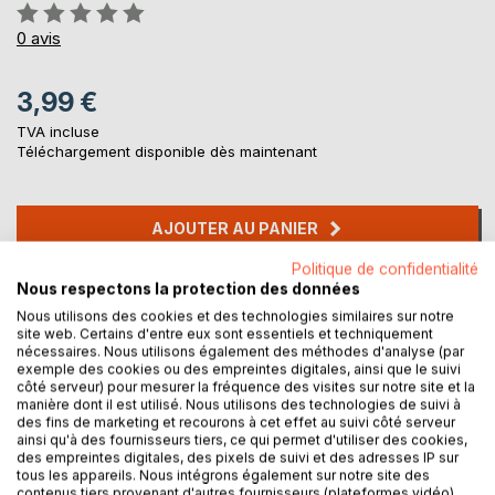
Évaluation:
0%
0
avis
3,99 €
TVA incluse
Téléchargement disponible dès maintenant
AJOUTER AU PANIER
Politique de confidentialité
Nous respectons la protection des données
Ajouter à ma liste d'envies
Laisser un avis
Nous utilisons des cookies et des technologies similaires sur notre
site web. Certains d'entre eux sont essentiels et techniquement
nécessaires. Nous utilisons également des méthodes d'analyse (par
exemple des cookies ou des empreintes digitales, ainsi que le suivi
côté serveur) pour mesurer la fréquence des visites sur notre site et la
manière dont il est utilisé. Nous utilisons des technologies de suivi à
des fins de marketing et recourons à cet effet au suivi côté serveur
ainsi qu'à des fournisseurs tiers, ce qui permet d'utiliser des cookies,
des empreintes digitales, des pixels de suivi et des adresses IP sur
tous les appareils. Nous intégrons également sur notre site des
DESCRIPTION
contenus tiers provenant d'autres fournisseurs (plateformes vidéo).