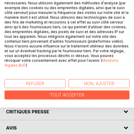
nécessaires. Nous utilisons également des méthodes d'analyse (par
exemple des cookies ou des empreintes digitales, ainsi que le suivi
côté serveur) pour mesurer la fréquence des visites sur notre site et la
DESCRIPTION
manière dont il est utilisé. Nous utilisons des technologies de suivi à
des fins de marketing et recourons à cet effet au suivi côté serveur
ainsi qu'à des fournisseurs tiers, ce qui permet d'utiliser des cookies,
des empreintes digitales, des pixels de suivi et des adresses IP sur
Venez découvrir Les Enfants terribles de Jean Cocteau
tous les appareils. Nous intégrons également sur notre site des
grâce à une analyse littéraire de référence ! Écrite par un
contenus tiers provenant d'autres fournisseurs (plateformes vidéo).
Nous n'avons aucune influence sur le traitement ultérieur des données
spécialiste universitaire, cette fiche de lecture est
et sur un éventuel tracking par le fournisseur tiers. Par votre réglage,
recommandée par de nombreux enseignants. Cet ouvrage
vous acceptez les processus décrits ci-dessus. Vous pouvez
contient la biographie de l'écrivain, le résumé détaillé, le
révoquer votre consentement avec effet pour l'avenir. (
Mentions
légales BoD
)
mouvement littéraire, le contexte de publication de
l'oeuvre et l'analyse complète. Retrouvez tous nos titres
sur : www.fichedelecture.fr.
REFUSER
NON, AJUSTER
TOUT ACCEPTER
AUTEUR(S)
CRITIQUES PRESSE
AVIS