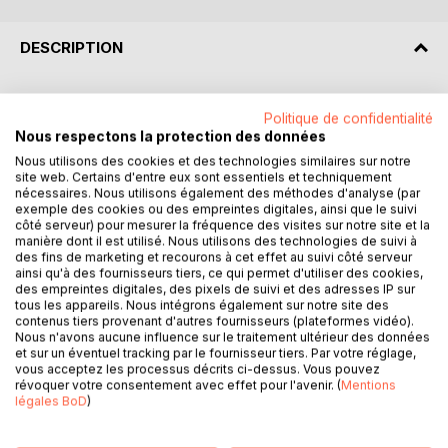
DESCRIPTION
3 enquêtes menées avec brio par Arthur Smith et Robin
Politique de confidentialité
Hard
Nous respectons la protection des données
Nous utilisons des cookies et des technologies similaires sur notre
Meurtre dans le Dorset
site web. Certains d'entre eux sont essentiels et techniquement
nécessaires. Nous utilisons également des méthodes d'analyse (par
Sonia Talbot, la femme d'un richissime entrepreneur est
exemple des cookies ou des empreintes digitales, ainsi que le suivi
côté serveur) pour mesurer la fréquence des visites sur notre site et la
retrouvée morte dans sa voiture. Rose Fisher subit le
manière dont il est utilisé. Nous utilisons des technologies de suivi à
même sort qu'elle. Qui avait un motif pour ces deux
des fins de marketing et recourons à cet effet au suivi côté serveur
homicides abjectes?
ainsi qu'à des fournisseurs tiers, ce qui permet d'utiliser des cookies,
des empreintes digitales, des pixels de suivi et des adresses IP sur
tous les appareils. Nous intégrons également sur notre site des
Meurtre au Château de Kingstown
contenus tiers provenant d'autres fournisseurs (plateformes vidéo).
Nous n'avons aucune influence sur le traitement ultérieur des données
et sur un éventuel tracking par le fournisseur tiers. Par votre réglage,
Madame la Duchesse de Worcester est retrouvée
vous acceptez les processus décrits ci-dessus. Vous pouvez
assassinée par son mari. Son majordome subit le même
révoquer votre consentement avec effet pour l'avenir. (
Mentions
sort qu'elle. Qu'avait-il découvert qu'il voulait révéler à
légales BoD
)
Scotland Yard?