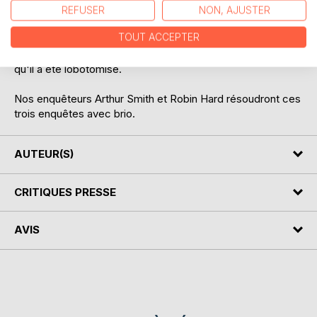
Meurtre à l'asyle psychiatrique "Black Owl"
REFUSER
NON, AJUSTER
TOUT ACCEPTER
Robert Murray est découvert pendu dans les douches du
Black Owl. Pourquoi? La médecin légiste découvre aussi
qu'il a été lobotomisé.
Nos enquêteurs Arthur Smith et Robin Hard résoudront ces
trois enquêtes avec brio.
AUTEUR(S)
CRITIQUES PRESSE
AVIS