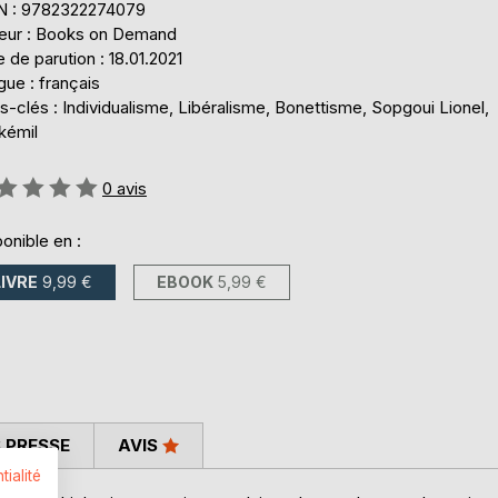
N : 9782322274079
teur : Books on Demand
 de parution : 18.01.2021
ue : français
-clés : Individualisme, Libéralisme, Bonettisme, Sopgoui Lionel,
kémil
uation:
0
avis
onible en :
LIVRE
9,99 €
EBOOK
5,99 €
 PRESSE
AVIS
tialité