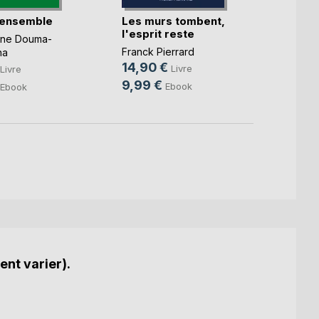
 ensemble
Les murs tombent,
La Bu
l'esprit reste
deux
nne Douma-
Franck Pierrard
Alexan
na
14,90 €
9,99
Livre
Livre
9,99 €
4,49
Ebook
Ebook
ent varier).