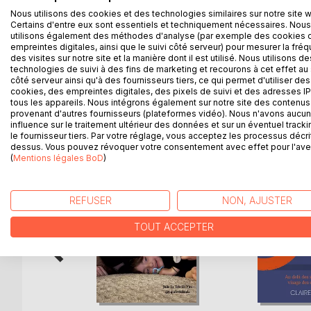
Paukémil est un jeune d'une vingtaine d'années. Il a
Nous utilisons des cookies et des technologies similaires sur notre site 
qui l'étonnent. Ses réponses soulèvent des question
Certains d'entre eux sont essentiels et techniquement nécessaires. Nous
ses contemporains se trompent pour diverses raison
utilisons également des méthodes d'analyse (par exemple des cookies 
s'interroger premièrement sur les sujets de fonds q
empreintes digitales, ainsi que le suivi côté serveur) pour mesurer la fré
des visites sur notre site et la manière dont il est utilisé. Nous utilisons de
l'absolu, l'humanité contemporaine et les objectif
technologies de suivi à des fins de marketing et recourons à cet effet au 
côté serveur ainsi qu'à des fournisseurs tiers, ce qui permet d'utiliser des
cookies, des empreintes digitales, des pixels de suivi et des adresses IP
tous les appareils. Nous intégrons également sur notre site des contenus 
provenant d'autres fournisseurs (plateformes vidéo). Nous n'avons aucu
D’AUTRES TITRES À D
influence sur le traitement ultérieur des données et sur un éventuel tracki
le fournisseur tiers. Par votre réglage, vous acceptez les processus décri
dessus. Vous pouvez révoquer votre consentement avec effet pour l'aven
(
Mentions légales BoD
)
REFUSER
NON, AJUSTER
TOUT ACCEPTER