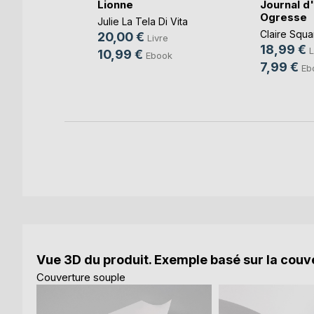
Assiégée
Lionne
Journal d
Ogresse
Julie La Tela Di Vita
Claire Squa
20,00 €
e
Livre
18,99 €
L
10,99 €
k
Ebook
7,99 €
Eb
Vue 3D du produit. Exemple basé sur la couve
Couverture souple