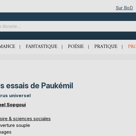
Sur BoD
MANCE
FANTASTIQUE
POÉSIE
PRATIQUE
PR
s essais de Paukémil
ntrus universel
nel Sopgoui
oire & sciences sociales
verture souple
 pages