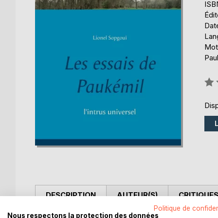
ISB
Édi
Date
Lang
Mots
Pau
Éval
0%
Disp
DESCRIPTION
AUTEUR(S)
CRITIQUES
Politique de confiden
Nous respectons la protection des données