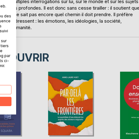
 de multiples interrogations sur lui, sur le monde et sur les sujets
web.
s plus profondes. Il est donc sans cesse tirailler : il soutient qu
s. Il ne sait pas encore quel chemin il doit prendre. Il préfère
ou des
ui l'intéressent : les émotions, les idéologies, la société,
quence
s
s de l'humanité.
suivi
 sur
tiers
ne
ÉCOUVRIR
ng par
ts ci-
ir.