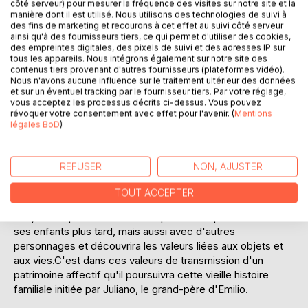
Laisser un avis
côté serveur) pour mesurer la fréquence des visites sur notre site et la
manière dont il est utilisé. Nous utilisons des technologies de suivi à
des fins de marketing et recourons à cet effet au suivi côté serveur
ainsi qu'à des fournisseurs tiers, ce qui permet d'utiliser des cookies,
des empreintes digitales, des pixels de suivi et des adresses IP sur
tous les appareils. Nous intégrons également sur notre site des
contenus tiers provenant d'autres fournisseurs (plateformes vidéo).
Nous n'avons aucune influence sur le traitement ultérieur des données
et sur un éventuel tracking par le fournisseur tiers. Par votre réglage,
vous acceptez les processus décrits ci-dessus. Vous pouvez
DESCRIPTION
révoquer votre consentement avec effet pour l'avenir. (
Mentions
légales BoD
)
Dans son pays de Provence, proche de la montagne Sainte
Victoire, Antoine rencontre Emilio, qui va lui faire cadeau de
REFUSER
NON, AJUSTER
deux clés qui ouvrent l'esprit ,de ceux qui les reçoivent, à
la joie de l'existence, au bonheur des souvenirs et permet
TOUT ACCEPTER
de retrouver des valeurs d'antan. Antoine en fera à son
tour, une expérience curieuse qu'il voudra poursuivre avec
ses enfants plus tard, mais aussi avec d'autres
personnages et découvrira les valeurs liées aux objets et
aux vies.C'est dans ces valeurs de transmission d'un
patrimoine affectif qu'il poursuivra cette vieille histoire
familiale initiée par Juliano, le grand-père d'Emilio.