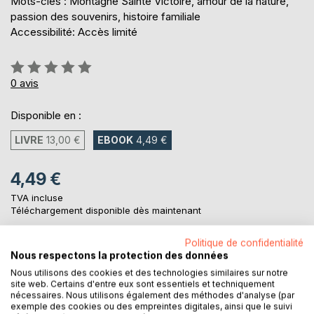
Mots-clés : Montagne Sainte Victoire, amour de la nature,
passion des souvenirs, histoire familiale
Accessibilité: Accès limité
Évaluation:
0%
0
avis
Disponible en :
LIVRE
13,00 €
EBOOK
4,49 €
4,49 €
TVA incluse
Téléchargement disponible dès maintenant
Politique de confidentialité
Nous respectons la protection des données
AJOUTER AU PANIER
Nous utilisons des cookies et des technologies similaires sur notre
site web. Certains d'entre eux sont essentiels et techniquement
nécessaires. Nous utilisons également des méthodes d'analyse (par
Ajouter à ma liste d'envies
exemple des cookies ou des empreintes digitales, ainsi que le suivi