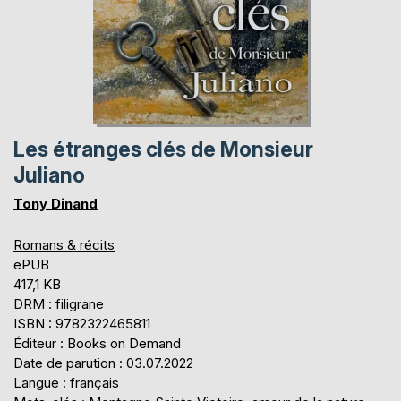
Les étranges clés de Monsieur
Juliano
Tony Dinand
Romans & récits
ePUB
417,1 KB
DRM : filigrane
ISBN : 9782322465811
Éditeur : Books on Demand
Date de parution : 03.07.2022
Langue : français