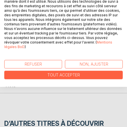
manière dont il est utilisé. Nous utilisons des technologies de suivi à
En choisissant de fonder sa politique en faveur des
des fins de marketing et recourons à cet effet au suivi côté serveur
étudiants sur des critères exclusivement sociaux, la France
ainsi qu'à des fournisseurs tiers, ce qui permet d'utiliser des cookies,
a aussi choisi de n'aider que 25 % de ses étudiants alors
des empreintes digitales, des pixels de suivi et des adresses IP sur
tous les appareils. Nous intégrons également sur notre site des
que d'autres pays comme les USA, le Royaume-Uni et les
contenus tiers provenant d'autres fournisseurs (plateformes vidéo).
Pays-Bas ont mis en place des systèmes d'aides
Nous n'avons aucune influence sur le traitement ultérieur des données
permettant d'accompagner financièrement de 60 à 90 %
et sur un éventuel tracking par le fournisseur tiers. Par votre réglage,
vous acceptez les processus décrits ci-dessus. Vous pouvez
de leurs étudiants.
révoquer votre consentement avec effet pour l'avenir. (
Mentions
légales BoD
)
AUTEUR(S)
REFUSER
NON, AJUSTER
CRITIQUES PRESSE
TOUT ACCEPTER
AVIS
D’AUTRES TITRES À DÉCOUVRIR