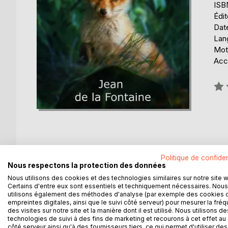
ISB
Édi
Date
Lang
Mots
Acce
Éval
0%
Politique de confiden
DESCRIPTION
AUTEUR(S)
CRITIQUES
Nous respectons la protection des données
Nous utilisons des cookies et des technologies similaires sur notre site 
Certains d'entre eux sont essentiels et techniquement nécessaires. Nous
Le premier recueil de Fables correspond aux livres I
utilisons également des méthodes d'analyse (par exemple des cookies 
au Dauphin. La Fontaine insiste sur la fonction éduc
empreintes digitales, ainsi que le suivi côté serveur) pour mesurer la fré
hommes. »
des visites sur notre site et la manière dont il est utilisé. Nous utilisons de
technologies de suivi à des fins de marketing et recourons à cet effet au 
côté serveur ainsi qu'à des fournisseurs tiers, ce qui permet d'utiliser des