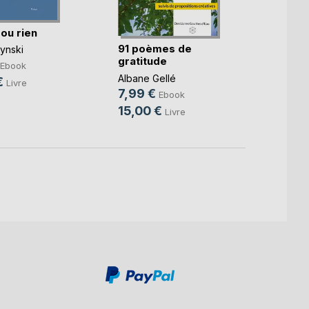
 ou rien
91 poèmes de
L'omb
ynski
gratitude
pens
Ebook
Albane Gellé
Lola De
€
Livre
7,99 €
8,99
Ebook
15,00 €
11,60
Livre