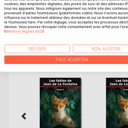
Fac-similé du manuscrit du Statuaire et la statue d
cookies, des empreintes digitales, des pixels de suivi et des adresses IP
tous les appareils. Nous intégrons également sur notre site des contenus 
Le deuxième recueil correspond aux livres VII à XI 
provenant d'autres fournisseurs (plateformes vidéo). Nous n'avons aucu
influence sur le traitement ultérieur des données et sur un éventuel tracki
Madame de Montespan, la maîtresse du roi.
le fournisseur tiers. Par votre réglage, vous acceptez les processus décri
dessus. Vous pouvez révoquer votre consentement avec effet pour l'aven
Le dernier recueil correspond au livre XII actuel. Il
(
Mentions légales BoD
)
dédié au duc de Bourgogne, le petit-fils du roi.
REFUSER
NON, AJUSTER
TOUT ACCEPTER
D’AUTRES TITRES À D