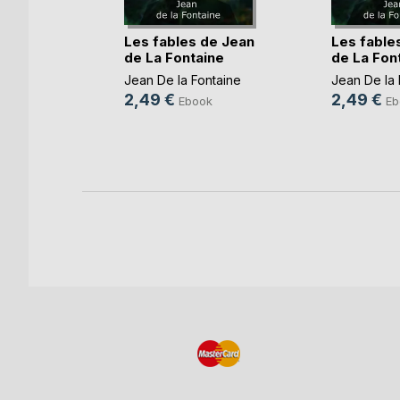
e, le
Les fables de Jean
Les fable
de La Fontaine
de La Fon
Ségur
Jean De la Fontaine
Jean De la 
2,49 €
2,49 €
k
Ebook
Eb