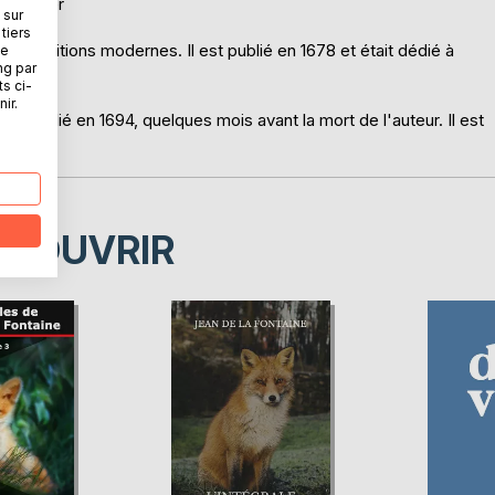
e Jupiter
 sur
tiers
des éditions modernes. Il est publié en 1678 et était dédié à
ne
ng par
ts ci-
ir.
 est publié en 1694, quelques mois avant la mort de l'auteur. Il est
ÉCOUVRIR