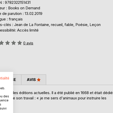
N : 9782322151431
teur : Books on Demand
 de parution : 13.02.2019
ue : français
-clés : Jean de La Fontaine, recueil, fable, Poésie, Leçon
ssibilité: Accès limité
uation:
0
avis
tialité
 PRESSE
AVIS
web.
 à VI des éditions actuelles. Il a été publié en 1668 et était dédié
ou des
ative de son travail : « je me sers d'animaux pour instruire les
quence
s
suivi