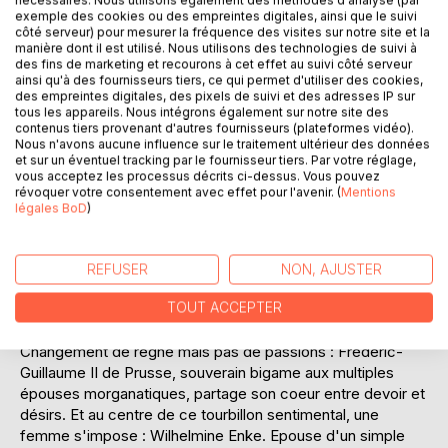
nécessaires. Nous utilisons également des méthodes d'analyse (par
exemple des cookies ou des empreintes digitales, ainsi que le suivi
côté serveur) pour mesurer la fréquence des visites sur notre site et la
manière dont il est utilisé. Nous utilisons des technologies de suivi à
des fins de marketing et recourons à cet effet au suivi côté serveur
ainsi qu'à des fournisseurs tiers, ce qui permet d'utiliser des cookies,
des empreintes digitales, des pixels de suivi et des adresses IP sur
tous les appareils. Nous intégrons également sur notre site des
DESCRIPTION
contenus tiers provenant d'autres fournisseurs (plateformes vidéo).
Nous n'avons aucune influence sur le traitement ultérieur des données
et sur un éventuel tracking par le fournisseur tiers. Par votre réglage,
vous acceptez les processus décrits ci-dessus. Vous pouvez
A la cour de Frédéric Ier de Prusse, tout commence avec
révoquer votre consentement avec effet pour l'avenir. (
Mentions
une ascension aussi fulgurante que scandaleuse : celle de
légales BoD
)
l'altière comtesse de Wartemberg. Fille d'aubergiste
devenue favorite, elle ne se contente pas de briller - elle
écrase. Préséances usurpées, querelles enflammées,
REFUSER
NON, AJUSTER
rivalités féminines... jusqu'aux bagarres où les perruques
TOUT ACCEPTER
volent ! Mais à trop tirer sur la corde - ou sur les cheveux,
son insolence la mènera à une chute retentissante.
Changement de règne mais pas de passions : Frédéric-
Guillaume II de Prusse, souverain bigame aux multiples
épouses morganatiques, partage son coeur entre devoir et
désirs. Et au centre de ce tourbillon sentimental, une
femme s'impose : Wilhelmine Enke. Epouse d'un simple