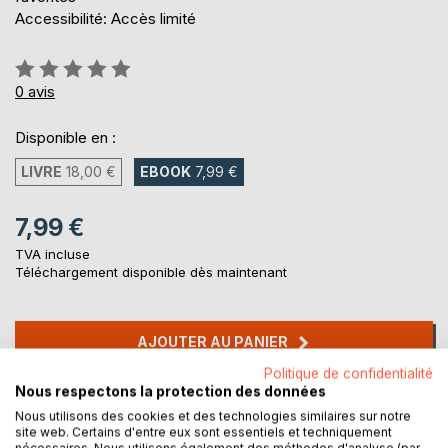
Accessibilité: Accès limité
Évaluation:
0%
0
avis
Disponible en :
LIVRE
18,00 €
EBOOK
7,99 €
7,99 €
TVA incluse
Téléchargement disponible dès maintenant
AJOUTER AU PANIER
Politique de confidentialité
Nous respectons la protection des données
Ajouter à ma liste d'envies
Nous utilisons des cookies et des technologies similaires sur notre
Laisser un avis
site web. Certains d'entre eux sont essentiels et techniquement