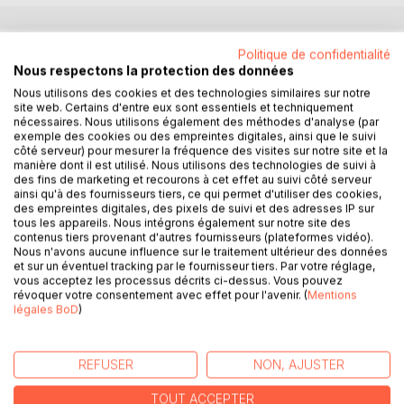
DESCRIPTION
Politique de confidentialité
Nous respectons la protection des données
Nous utilisons des cookies et des technologies similaires sur notre
Coralie Lefèvre est une jeune fille asiatique née à Troyes.
site web. Certains d'entre eux sont essentiels et techniquement
En 2ème année de fac d'Histoire à l'Université Hôtel-Dieu-
nécessaires. Nous utilisons également des méthodes d'analyse (par
exemple des cookies ou des empreintes digitales, ainsi que le suivi
le-Comte, sortir avec des camarades ou aller en soirée
côté serveur) pour mesurer la fréquence des visites sur notre site et la
avec eux, ce n'est pas du tout son truc. Introvertie, son
manière dont il est utilisé. Nous utilisons des technologies de suivi à
truc, c'est plutôt prendre sa voiture et vadrouiller dans
des fins de marketing et recourons à cet effet au suivi côté serveur
ainsi qu'à des fournisseurs tiers, ce qui permet d'utiliser des cookies,
l'Aube, ou autour, afin de profiter de la nature et du
des empreintes digitales, des pixels de suivi et des adresses IP sur
patrimoine.
tous les appareils. Nous intégrons également sur notre site des
contenus tiers provenant d'autres fournisseurs (plateformes vidéo).
Nous n'avons aucune influence sur le traitement ultérieur des données
Mia Ling est une étudiante venue de Chine. En 1ère année
et sur un éventuel tracking par le fournisseur tiers. Par votre réglage,
de fac d'Anglais à l'Université Hôtel-Dieu-le-Comte, son
vous acceptez les processus décrits ci-dessus. Vous pouvez
truc, c'est plutôt les réseaux sociaux. Extravertie, très
révoquer votre consentement avec effet pour l'avenir. (
Mentions
légales BoD
)
branchée, elle aime poster et faire des stories, et
également sortir en soirée avec ses camarades.
REFUSER
NON, AJUSTER
Une nouvelle amitié va naître entre ces deux jeunes filles.
Coralie va faire découvrir à Mia, ainsi qu'aux lectrices et
TOUT ACCEPTER