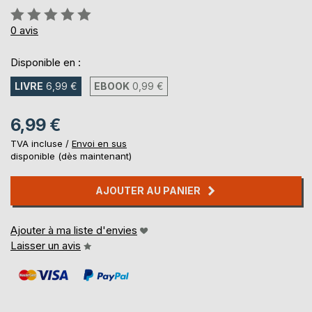
Évaluation:
0%
0
avis
Disponible en :
LIVRE
6,99 €
EBOOK
0,99 €
6,99 €
TVA incluse /
Envoi en sus
disponible (dès maintenant)
AJOUTER AU PANIER
Ajouter à ma liste d'envies
Laisser un avis