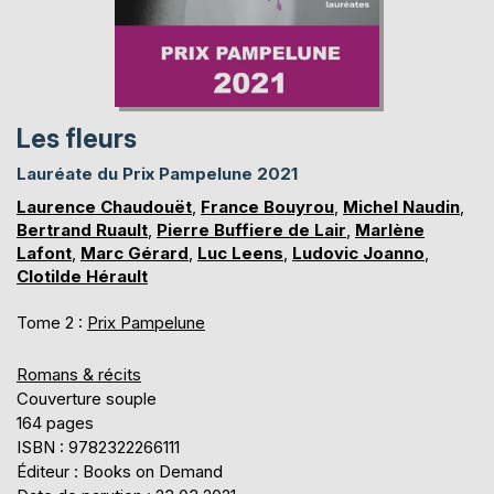
Les fleurs
Lauréate du Prix Pampelune 2021
Laurence Chaudouët
,
France Bouyrou
,
Michel Naudin
,
Bertrand Ruault
,
Pierre Buffiere de Lair
,
Marlène
Lafont
,
Marc Gérard
,
Luc Leens
,
Ludovic Joanno
,
Clotilde Hérault
Tome 2 :
Prix Pampelune
Romans & récits
Couverture souple
164 pages
ISBN : 9782322266111
Éditeur : Books on Demand