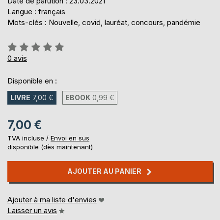
Date de parution : 23.03.2021
Langue : français
Mots-clés : Nouvelle, covid, lauréat, concours, pandémie
Évaluation:
0%
0
avis
Disponible en :
LIVRE
7,00 €
EBOOK
0,99 €
7,00 €
TVA incluse /
Envoi en sus
disponible (dès maintenant)
AJOUTER AU PANIER
Ajouter à ma liste d'envies
Laisser un avis