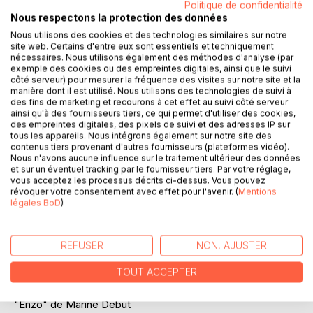
Politique de confidentialité
"Charlotte fourrée" de France Bouyrou
Nous respectons la protection des données
Nous utilisons des cookies et des technologies similaires sur notre
"La moindre des choses" de Michel Naudin
site web. Certains d'entre eux sont essentiels et techniquement
nécessaires. Nous utilisons également des méthodes d'analyse (par
exemple des cookies ou des empreintes digitales, ainsi que le suivi
"Le violoniste" de Bertrand Ruault
côté serveur) pour mesurer la fréquence des visites sur notre site et la
manière dont il est utilisé. Nous utilisons des technologies de suivi à
"Trompe-l'oeil' de Pierre Buffiere de Lair
des fins de marketing et recourons à cet effet au suivi côté serveur
ainsi qu'à des fournisseurs tiers, ce qui permet d'utiliser des cookies,
des empreintes digitales, des pixels de suivi et des adresses IP sur
"Chloé : 38" de Marlène Lafont
tous les appareils. Nous intégrons également sur notre site des
contenus tiers provenant d'autres fournisseurs (plateformes vidéo).
"Vive le roi !" de Marc Gérard
Nous n'avons aucune influence sur le traitement ultérieur des données
et sur un éventuel tracking par le fournisseur tiers. Par votre réglage,
vous acceptez les processus décrits ci-dessus. Vous pouvez
"Le virus de Fortescue" de Luc Leens
révoquer votre consentement avec effet pour l'avenir. (
Mentions
légales BoD
)
"La révolution" de Ludovic Joanno
"Si le potager m'était conté" de Clotilde Hérault
REFUSER
NON, AJUSTER
TOUT ACCEPTER
"Parle, Frappe, Tombe, Recommence" de Xavier Boulingue
"Enzo" de Marine Debut