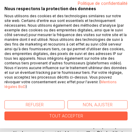
des phénomènes n'est aucunement due à l'action du
Politique de confidentialité
hasard ou de processus d'une quelconque évolution.
Nous respectons la protection des données
Nous utilisons des cookies et des technologies similaires sur notre
site web. Certains d'entre eux sont essentiels et techniquement
La botanique sous-entend, d'une part, une notion
nécessaires. Nous utilisons également des méthodes d'analyse (par
biologique, à savoir l'étude de l'ensemble de végétaux
exemple des cookies ou des empreintes digitales, ainsi que le suivi
identifiés en familles, genres et espèces vivants sur un
côté serveur) pour mesurer la fréquence des visites sur notre site et la
espace géographiquement délimité ; ces espèces vivent
manière dont il est utilisé. Nous utilisons des technologies de suivi à
des fins de marketing et recourons à cet effet au suivi côté serveur
en harmonie (symbiose ou mutualisme) ou s'isolent pour
ainsi qu'à des fournisseurs tiers, ce qui permet d'utiliser des cookies,
constituer des types de végétation tellement variés.
des empreintes digitales, des pixels de suivi et des adresses IP sur
tous les appareils. Nous intégrons également sur notre site des
contenus tiers provenant d'autres fournisseurs (plateformes vidéo).
L'avènement des monographies botaniques traitant de
Nous n'avons aucune influence sur le traitement ultérieur des données
groupes systématiques (famille, genre, etc.), des
et sur un éventuel tracking par le fournisseur tiers. Par votre réglage,
catalogues, énumérations commentées traitant des taxons
vous acceptez les processus décrits ci-dessus. Vous pouvez
révoquer votre consentement avec effet pour l'avenir. (
Mentions
connus sur une zone géographique ont été établis par des
légales BoD
)
concepteurs géniaux tels que A.H. Dinawari, A. Ibn Al-
Wafid, A.I.M. Al-Ghafiqi, A.A. Al-Nabati, A.M.A. Ibn Al-Baïtar
et constituent le fondement de la botanique actuelle. En
REFUSER
NON, AJUSTER
effet, le rôle et l'activité scientifiques des auteurs de cette
science sont à l'origine d'ouvrages qui firent autorité durant
TOUT ACCEPTER
des siècles. La botanique s'est enrichie depuis et a donné
les diverses branches et travaux de floristique qui ont pris