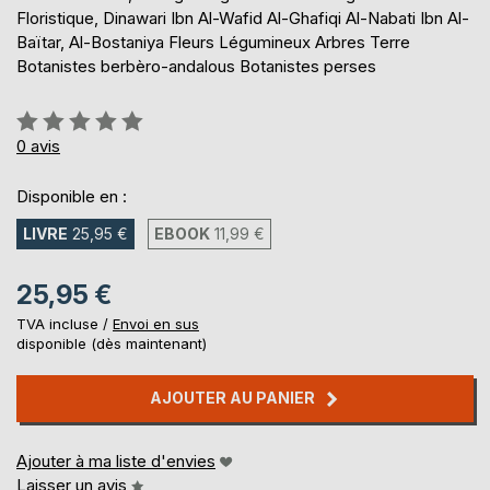
Floristique, Dinawari Ibn Al-Wafid Al-Ghafiqi Al-Nabati Ibn Al-
Baïtar, Al-Bostaniya Fleurs Légumineux Arbres Terre
Botanistes berbèro-andalous Botanistes perses
Évaluation:
0%
0
avis
Disponible en :
LIVRE
25,95 €
EBOOK
11,99 €
25,95 €
TVA incluse /
Envoi en sus
disponible (dès maintenant)
AJOUTER AU PANIER
Ajouter à ma liste d'envies
Laisser un avis