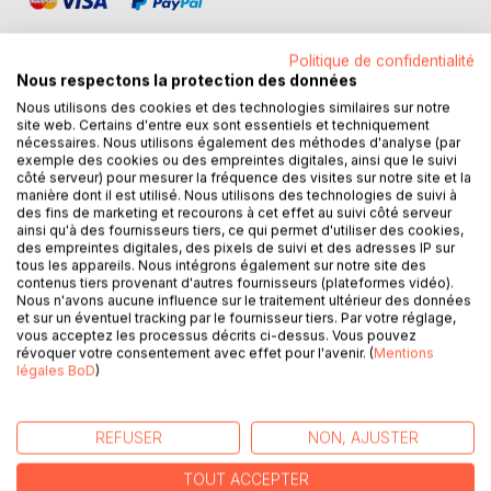
Politique de confidentialité
Nous respectons la protection des données
Nous utilisons des cookies et des technologies similaires sur notre
DESCRIPTION
site web. Certains d'entre eux sont essentiels et techniquement
nécessaires. Nous utilisons également des méthodes d'analyse (par
exemple des cookies ou des empreintes digitales, ainsi que le suivi
côté serveur) pour mesurer la fréquence des visites sur notre site et la
Jadis patrimoine exclusif des mages, des sorciers, des
manière dont il est utilisé. Nous utilisons des technologies de suivi à
guérisseurs, des shamans, des aruspices, des prêtres qui
des fins de marketing et recourons à cet effet au suivi côté serveur
préparaient par un rituel et des incantations aux dieux, aux
ainsi qu'à des fournisseurs tiers, ce qui permet d'utiliser des cookies,
des empreintes digitales, des pixels de suivi et des adresses IP sur
esprits, aux démons des potions, des breuvages, des
tous les appareils. Nous intégrons également sur notre site des
drogues aussi bien pour soulager ou guérir que pour occire
contenus tiers provenant d'autres fournisseurs (plateformes vidéo).
et cela dans une atmosphère imprégnée de mystères.
Nous n'avons aucune influence sur le traitement ultérieur des données
et sur un éventuel tracking par le fournisseur tiers. Par votre réglage,
C’est à partir du IXe siècle qu’apparaît la Pharmacologie en
vous acceptez les processus décrits ci-dessus. Vous pouvez
tant que Science des médicaments employés à des fins
révoquer votre consentement avec effet pour l'avenir. (
Mentions
thérapeutiques loin des pratiques magiques ou religieuses.
légales BoD
)
Dès l’origine, les fondateurs de la Pharmacologie se sont
efforcés de mettre au point des médicaments efficaces,
spécifiques en présentant le maximum de sécurité, afin de
REFUSER
NON, AJUSTER
lutter contre les maux qui attaquent le corps et le
TOUT ACCEPTER
psychisme de l’homme.