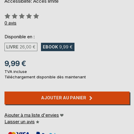
Accessibilité: Accès limité
Évaluation:
0%
0
avis
Disponible en :
LIVRE
26,00 €
EBOOK
9,99 €
9,99 €
TVA incluse
Téléchargement disponible dès maintenant
AJOUTER AU PANIER
Ajouter à ma liste d'envies
Laisser un avis