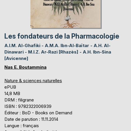
Les fondateurs de la Pharmacologie
A.I.M. Al-Ghafiki - A.M.A. Ibn-Al-Baïtar - A.H. Al-
Dinawari - M.I.Z. Ar-Razi [Rhazès] - A.H. Ibn-Sina
[Avicenne]
Nas E. Boutammina
Nature & sciences naturelles
ePUB
14,8 MB
DRM : filigrane
ISBN : 9782322006939
Éditeur : BoD - Books on Demand
Date de parution : 11.11.2014
Langue : français