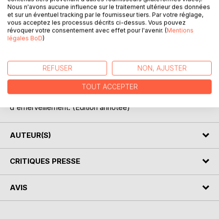
Nous n'avons aucune influence sur le traitement ultérieur des données
et sur un éventuel tracking par le fournisseur tiers. Par votre réglage,
vous acceptez les processus décrits ci-dessus. Vous pouvez
Ce n'est pas la première fois que Huysmans, catholique
révoquer votre consentement avec effet pour l'avenir. (
Mentions
convaincu, demeure à Lourdes, et il en connaît tous les
légales BoD
)
recoins. L'époque des apparitions n'est pas si lointaine.
Lourdes en est encore à s'organiser, et les visiteurs ont
accès à tous les lieux aujourd'hui réservés aux malades et
REFUSER
NON, AJUSTER
aux soignants. Il peut donc nous livrer une description
fouillée, quasiment exhaustive, de cette énorme
TOUT ACCEPTER
machinerie dévotionnelle, source inépuisable de stupeur et
d'émerveillement. (Édition annotée)
AUTEUR(S)
CRITIQUES PRESSE
AVIS