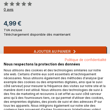
Évaluation:
0%
0
avis
4,99 €
TVA incluse
Téléchargement disponible dès maintenant
AJOUTER AU PANIER
Politique de confidentialité
Nous respectons la protection des données
Ajouter à ma liste d'envies
Nous utilisons des cookies et des technologies similaires sur notre
Laisser un avis
site web. Certains d'entre eux sont essentiels et techniquement
nécessaires. Nous utilisons également des méthodes d'analyse (par
exemple des cookies ou des empreintes digitales, ainsi que le suivi
côté serveur) pour mesurer la fréquence des visites sur notre site et la
manière dont il est utilisé. Nous utilisons des technologies de suivi à
des fins de marketing et recourons à cet effet au suivi côté serveur
ainsi qu'à des fournisseurs tiers, ce qui permet d'utiliser des cookies,
des empreintes digitales, des pixels de suivi et des adresses IP sur
tous les appareils. Nous intégrons également sur notre site des
DESCRIPTION
contenus tiers provenant d'autres fournisseurs (plateformes vidéo).