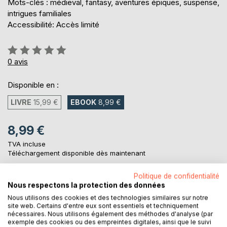
Mots-clés : médieval, fantasy, aventures épiques, suspense,
intrigues familiales
Accessibilité: Accès limité
Évaluation:
0%
0
avis
Disponible en :
LIVRE
15,99 €
EBOOK
8,99 €
8,99 €
TVA incluse
Téléchargement disponible dès maintenant
Politique de confidentialité
Nous respectons la protection des données
AJOUTER AU PANIER
Nous utilisons des cookies et des technologies similaires sur notre
site web. Certains d'entre eux sont essentiels et techniquement
nécessaires. Nous utilisons également des méthodes d'analyse (par
Ajouter à ma liste d'envies
exemple des cookies ou des empreintes digitales, ainsi que le suivi