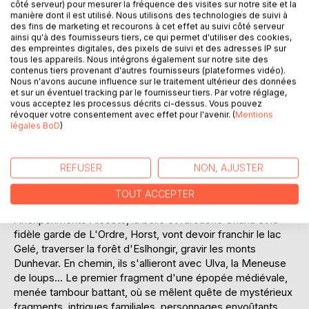
Laisser un avis
côté serveur) pour mesurer la fréquence des visites sur notre site et la
manière dont il est utilisé. Nous utilisons des technologies de suivi à
des fins de marketing et recourons à cet effet au suivi côté serveur
ainsi qu'à des fournisseurs tiers, ce qui permet d'utiliser des cookies,
des empreintes digitales, des pixels de suivi et des adresses IP sur
tous les appareils. Nous intégrons également sur notre site des
contenus tiers provenant d'autres fournisseurs (plateformes vidéo).
Nous n'avons aucune influence sur le traitement ultérieur des données
et sur un éventuel tracking par le fournisseur tiers. Par votre réglage,
vous acceptez les processus décrits ci-dessus. Vous pouvez
DESCRIPTION
révoquer votre consentement avec effet pour l'avenir. (
Mentions
légales BoD
)
L'armée du Prince Noir assiège la capitale des Terres
d'Eschizath au coeur de l'hiver. Le sort de la cité repose
REFUSER
NON, AJUSTER
entre les mains de trois messagers que rien ne prédestinait
à une telle mission. Oui, mais la soif de conquête du tyran
TOUT ACCEPTER
Morgaste est-elle sa vraie motivation? Pour le découvrir,
l'inexpérimenté Alceste, la belle et farouche Oriana et le
fidèle garde de L'Ordre, Horst, vont devoir franchir le lac
Gelé, traverser la forêt d'Eslhongir, gravir les monts
Dunhevar. En chemin, ils s'allieront avec Ulva, la Meneuse
de loups... Le premier fragment d'une épopée médiévale,
menée tambour battant, où se mêlent quête de mystérieux
fragments, intrigues familiales, personnages envoûtants...