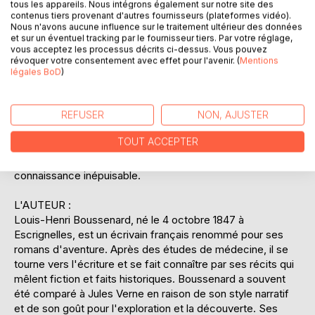
tous les appareils. Nous intégrons également sur notre site des
Il s'agit d'un récit riche en détails historiques et
contenus tiers provenant d'autres fournisseurs (plateformes vidéo).
géographiques, qui offre une perspective unique sur la
Nous n'avons aucune influence sur le traitement ultérieur des données
et sur un éventuel tracking par le fournisseur tiers. Par votre réglage,
contribution française à l'exploration polaire. En s'appuyant
vous acceptez les processus décrits ci-dessus. Vous pouvez
sur des journaux de bord et des témoignages de l'époque,
révoquer votre consentement avec effet pour l'avenir. (
Mentions
Boussenard parvient à recréer l'atmosphère de ces
légales BoD
)
expéditions audacieuses. Ce livre est non seulement un
hommage à l'esprit d'aventure, mais aussi une réflexion sur
REFUSER
NON, AJUSTER
les enjeux humains et environnementaux liés à la conquête
des pôles. Les lecteurs intéressés par l'histoire des
TOUT ACCEPTER
explorations polaires et les amateurs de récits d'aventure
trouveront dans cet ouvrage une source d'inspiration et de
connaissance inépuisable.
L'AUTEUR :
Louis-Henri Boussenard, né le 4 octobre 1847 à
Escrignelles, est un écrivain français renommé pour ses
romans d'aventure. Après des études de médecine, il se
tourne vers l'écriture et se fait connaître par ses récits qui
mêlent fiction et faits historiques. Boussenard a souvent
été comparé à Jules Verne en raison de son style narratif
et de son goût pour l'exploration et la découverte. Ses