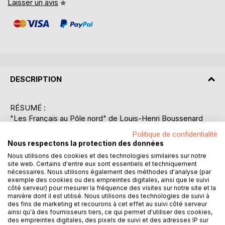
Laisser un avis
DESCRIPTION
RÉSUMÉ :
"Les Français au Pôle nord" de Louis-Henri Boussenard
est une exploration captivante des premières expéditions
Politique de confidentialité
françaises au-delà du cercle Arctique. Ce livre plonge le
Nous respectons la protection des données
lecteur dans les défis et les aventures des explorateurs
Nous utilisons des cookies et des technologies similaires sur notre
français qui ont bravé les conditions extrêmes du Grand
site web. Certains d'entre eux sont essentiels et techniquement
Nord. À travers des récits détaillés, Boussenard dépeint les
nécessaires. Nous utilisons également des méthodes d'analyse (par
exemple des cookies ou des empreintes digitales, ainsi que le suivi
paysages glacés, les rencontres avec les peuples
côté serveur) pour mesurer la fréquence des visites sur notre site et la
autochtones et les obstacles techniques auxquels ces
manière dont il est utilisé. Nous utilisons des technologies de suivi à
pionniers ont dû faire face. Le livre met en lumière les
des fins de marketing et recourons à cet effet au suivi côté serveur
ainsi qu'à des fournisseurs tiers, ce qui permet d'utiliser des cookies,
motivations scientifiques et géographiques qui ont poussé
des empreintes digitales, des pixels de suivi et des adresses IP sur
ces hommes à s'aventurer dans des territoires inexplorés.