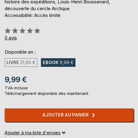
histoire des expéditions, Louis-Henri Boussenard,
découverte du cercle Arctique
Accessibilité: Accès limité
Évaluation:
0%
0
avis
Disponible en :
LIVRE
21,00 €
EBOOK
9,99 €
9,99 €
TVA incluse
Téléchargement disponible dès maintenant
AJOUTER AU PANIER
Ajouter à ma liste d'envies