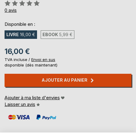
Évaluation:
0%
0
avis
Disponible en :
LIVRE
16,00 €
EBOOK
5,99 €
16,00 €
TVA incluse /
Envoi en sus
disponible (dès maintenant)
AJOUTER AU PANIER
Ajouter à ma liste d'envies
Laisser un avis