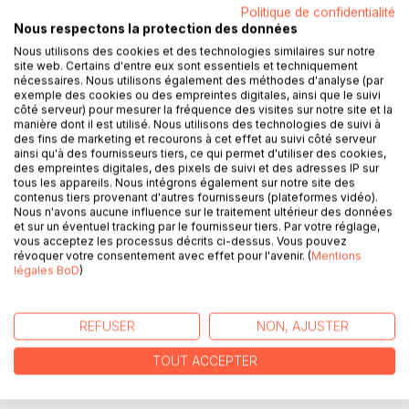
Politique de confidentialité
Nous respectons la protection des données
DESCRIPTION
Nous utilisons des cookies et des technologies similaires sur notre
site web. Certains d'entre eux sont essentiels et techniquement
nécessaires. Nous utilisons également des méthodes d'analyse (par
exemple des cookies ou des empreintes digitales, ainsi que le suivi
Aux premiers jours d'octobre 1793, le vieux local du
côté serveur) pour mesurer la fréquence des visites sur notre site et la
Parlement de Paris reprenait son animation des jours
manière dont il est utilisé. Nous utilisons des technologies de suivi à
anciens, des grands jours de lits de justice : seulement le
des fins de marketing et recourons à cet effet au suivi côté serveur
personnel était grandement dissemblable. C'était un
ainsi qu'à des fournisseurs tiers, ce qui permet d'utiliser des cookies,
des empreintes digitales, des pixels de suivi et des adresses IP sur
mouvement continu de juges ou de jurés, arrivant de leurs
tous les appareils. Nous intégrons également sur notre site des
provinces, venant se mettre à la disposition de Fouquier-
contenus tiers provenant d'autres fournisseurs (plateformes vidéo).
Tinville, accusateur du nouveau tribunal révolutionnaire créé
Nous n'avons aucune influence sur le traitement ultérieur des données
et sur un éventuel tracking par le fournisseur tiers. Par votre réglage,
par la Convention, s'installant, prenant l'air du Palais, se
vous acceptez les processus décrits ci-dessus. Vous pouvez
familiarisant avec la nouveauté du lieu, faisant choix d'un
révoquer votre consentement avec effet pour l'avenir. (
Mentions
cabinet parmi ceux laissés vacants par les magistrats de
légales BoD
)
Cassation, et circulant dans le va-et-vient des ouvriers
posant des grilles, des prévenus conduits à l'instruction,
des gendarmes groupant des condamnés, des témoins,
REFUSER
NON, AJUSTER
des geôliers, des avocats, des employés empressés et
TOUT ACCEPTER
novices, des bourreaux attendant les ordres