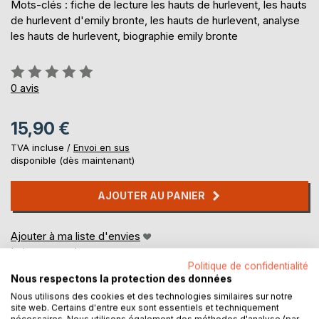
Mots-clés : fiche de lecture les hauts de hurlevent, les hauts
de hurlevent d'emily bronte, les hauts de hurlevent, analyse
les hauts de hurlevent, biographie emily bronte
Évaluation:
0%
0
avis
15,90 €
TVA incluse /
Envoi en sus
disponible (dès maintenant)
AJOUTER AU PANIER
Ajouter à ma liste d'envies
Laisser un avis
Politique de confidentialité
Nous respectons la protection des données
Nous utilisons des cookies et des technologies similaires sur notre
site web. Certains d'entre eux sont essentiels et techniquement
nécessaires. Nous utilisons également des méthodes d'analyse (par