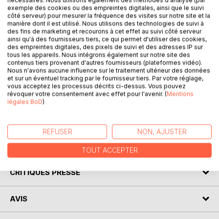
exemple des cookies ou des empreintes digitales, ainsi que le suivi
côté serveur) pour mesurer la fréquence des visites sur notre site et la
manière dont il est utilisé. Nous utilisons des technologies de suivi à
DESCRIPTION
des fins de marketing et recourons à cet effet au suivi côté serveur
ainsi qu'à des fournisseurs tiers, ce qui permet d'utiliser des cookies,
des empreintes digitales, des pixels de suivi et des adresses IP sur
tous les appareils. Nous intégrons également sur notre site des
Venez découvrir Les Hauts de Hurlevent d'Emily Brontë
contenus tiers provenant d'autres fournisseurs (plateformes vidéo).
grâce à une analyse littéraire de référence ! Confiée à un
Nous n'avons aucune influence sur le traitement ultérieur des données
spécialiste, cette fiche de lecture a été conçue avec clarté
et sur un éventuel tracking par le fournisseur tiers. Par votre réglage,
vous acceptez les processus décrits ci-dessus. Vous pouvez
et professionnalisme. Cet ouvrage contient la biographie
révoquer votre consentement avec effet pour l'avenir. (
Mentions
de l'écrivain, le résumé détaillé, le mouvement littéraire, le
légales BoD
)
contexte de publication de l'œuvre et l'analyse complète.
Retrouvez tous nos titres sur : www.fichedelecture.fr.
REFUSER
NON, AJUSTER
AUTEUR(S)
TOUT ACCEPTER
CRITIQUES PRESSE
AVIS