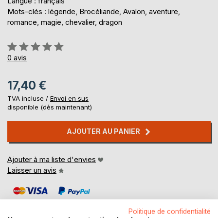
Langue : français
Mots-clés : légende, Brocéliande, Avalon, aventure,
romance, magie, chevalier, dragon
Évaluation:
0%
0
avis
17,40 €
TVA incluse /
Envoi en sus
disponible (dès maintenant)
AJOUTER AU PANIER
Ajouter à ma liste d'envies
Laisser un avis
Politique de confidentialité