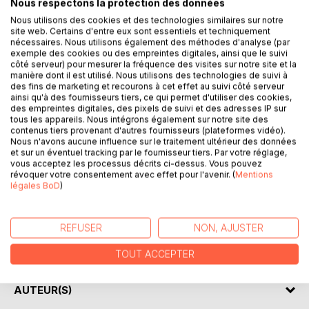
Nous respectons la protection des données
Nous utilisons des cookies et des technologies similaires sur notre
site web. Certains d'entre eux sont essentiels et techniquement
DESCRIPTION
nécessaires. Nous utilisons également des méthodes d'analyse (par
exemple des cookies ou des empreintes digitales, ainsi que le suivi
côté serveur) pour mesurer la fréquence des visites sur notre site et la
manière dont il est utilisé. Nous utilisons des technologies de suivi à
L'ouverture du passage n'est pas sans conséquences
des fins de marketing et recourons à cet effet au suivi côté serveur
pour les deux mondes. Les humains ne sont pas loin de
ainsi qu'à des fournisseurs tiers, ce qui permet d'utiliser des cookies,
découvrir l'existence des Avaloniens, surtout depuis la
des empreintes digitales, des pixels de suivi et des adresses IP sur
capture de l'une des leurs. Gabriel, malgré les dangers,
tous les appareils. Nous intégrons également sur notre site des
contenus tiers provenant d'autres fournisseurs (plateformes vidéo).
décide de suivre Mélora sur Avalon.
Nous n'avons aucune influence sur le traitement ultérieur des données
Ensemble, parviendront-ils à libérer l'île de ses
et sur un éventuel tracking par le fournisseur tiers. Par votre réglage,
oppresseurs ?
vous acceptez les processus décrits ci-dessus. Vous pouvez
révoquer votre consentement avec effet pour l'avenir. (
Mentions
Ils découvriront vite que leurs ennemis ne sont pas ceux
légales BoD
)
qu'ils croient et que les liens du sang compliquent aussi
parfois les choses mais tous devront mettre de côté leur
haine et leur rancoeur pour avoir une chance de vaincre un
REFUSER
NON, AJUSTER
adversaire encore plus dangereux, quitte à prendre des
décisions difficiles en déterrant de sombres secrets.
TOUT ACCEPTER
AUTEUR(S)