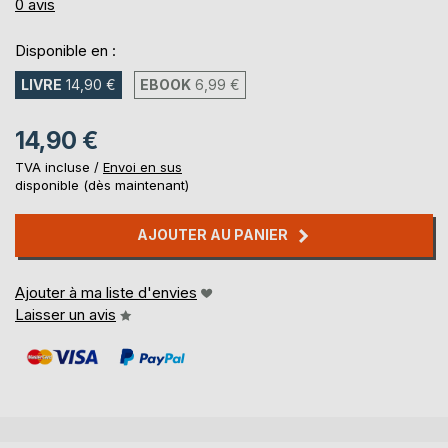
0%
0
avis
Disponible en :
LIVRE
14,90 €
EBOOK
6,99 €
14,90 €
TVA incluse /
Envoi en sus
disponible (dès maintenant)
AJOUTER AU PANIER
Ajouter à ma liste d'envies
Laisser un avis