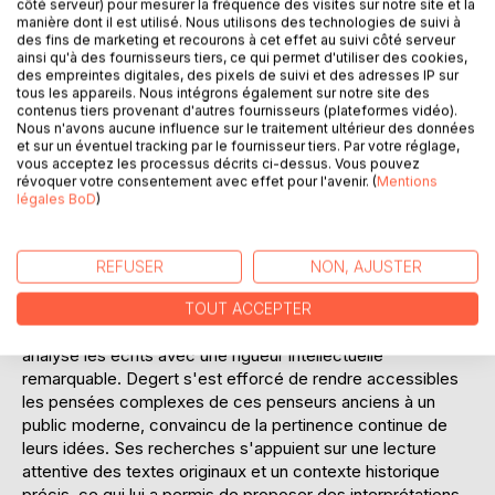
côté serveur) pour mesurer la fréquence des visites sur notre site et la
de Cicéron, Degert nous invite à redécouvrir des concepts
manière dont il est utilisé. Nous utilisons des technologies de suivi à
intemporels de justice, de courage et de sagesse, toujours
des fins de marketing et recourons à cet effet au suivi côté serveur
pertinents dans notre monde contemporain. Ce livre est
ainsi qu'à des fournisseurs tiers, ce qui permet d'utiliser des cookies,
des empreintes digitales, des pixels de suivi et des adresses IP sur
une ressource inestimable pour quiconque s'intéresse aux
tous les appareils. Nous intégrons également sur notre site des
racines de la pensée morale et à l'influence durable de
contenus tiers provenant d'autres fournisseurs (plateformes vidéo).
Cicéron sur la philosophie occidentale.
Nous n'avons aucune influence sur le traitement ultérieur des données
et sur un éventuel tracking par le fournisseur tiers. Par votre réglage,
vous acceptez les processus décrits ci-dessus. Vous pouvez
L'AUTEUR :
révoquer votre consentement avec effet pour l'avenir. (
Mentions
Antoine Degert, érudit du début du XXe siècle, s'est
légales BoD
)
distingué par ses travaux sur la philosophie antique et la
théologie. Bien que les détails personnels sur Degert soient
limités, ses contributions académiques témoignent de son
REFUSER
NON, AJUSTER
expertise et de sa passion pour l'histoire des idées. Il a
consacré une partie significative de sa carrière à l'étude
TOUT ACCEPTER
des philosophes classiques, notamment Cicéron, dont il a
analysé les écrits avec une rigueur intellectuelle
remarquable. Degert s'est efforcé de rendre accessibles
les pensées complexes de ces penseurs anciens à un
public moderne, convaincu de la pertinence continue de
leurs idées. Ses recherches s'appuient sur une lecture
attentive des textes originaux et un contexte historique
précis, ce qui lui a permis de proposer des interprétations