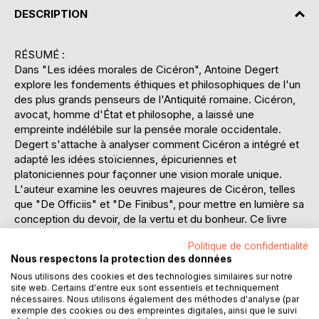
DESCRIPTION
RÉSUMÉ :
Dans "Les idées morales de Cicéron", Antoine Degert
explore les fondements éthiques et philosophiques de l'un
des plus grands penseurs de l'Antiquité romaine. Cicéron,
avocat, homme d'État et philosophe, a laissé une
empreinte indélébile sur la pensée morale occidentale.
Degert s'attache à analyser comment Cicéron a intégré et
adapté les idées stoïciennes, épicuriennes et
platoniciennes pour façonner une vision morale unique.
L'auteur examine les oeuvres majeures de Cicéron, telles
que "De Officiis" et "De Finibus", pour mettre en lumière sa
conception du devoir, de la vertu et du bonheur. Ce livre
offre une perspective précieuse sur la manière dont
Politique de confidentialité
Cicéron a navigué entre les idéaux philosophiques et les
Nous respectons la protection des données
réalités politiques de son temps. Degert démontre
Nous utilisons des cookies et des technologies similaires sur notre
comment Cicéron a cherché à concilier la vie active et la
site web. Certains d'entre eux sont essentiels et techniquement
vie contemplative, proposant une éthique applicable tant à
nécessaires. Nous utilisons également des méthodes d'analyse (par
l'individu qu'à la société. En plongeant dans les réflexions
exemple des cookies ou des empreintes digitales, ainsi que le suivi