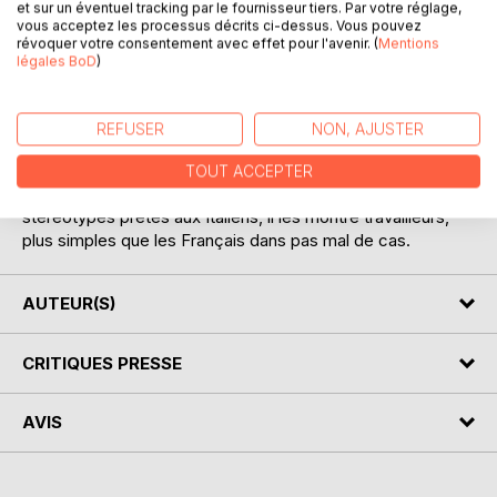
Avec les «Italiens d'Aujourd'hui», René Bazin signe un récit
et sur un éventuel tracking par le fournisseur tiers. Par votre réglage,
vous acceptez les processus décrits ci-dessus. Vous pouvez
de voyage. Il y parle des provinces du nord, de Rome et de
révoquer votre consentement avec effet pour l'avenir. (
Mentions
la campagne autour de Rome, et en troisième partie, des
légales BoD
)
provinces du sud de l'Italie. On y trouve des portraits
d'italiens qu'il a trouvés typiques ou intéressants, des
descriptions poétiques et colorées des paysages, des
REFUSER
NON, AJUSTER
anecdotes amusantes et beaucoup de choses sur la
pauvreté dans le milieu rural, due selon lui à la mauvaise
TOUT ACCEPTER
gestion du pays. L'auteur détruit un certain nombre de
stéréotypes prêtés aux Italiens, il les montre travailleurs,
plus simples que les Français dans pas mal de cas.
AUTEUR(S)
CRITIQUES PRESSE
AVIS