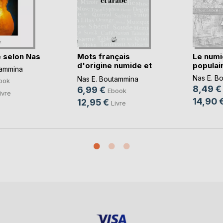
e selon Nas
Mots français
Le numi
d'origine numide et
populaire
tammina
(...)
Nas E. B
Nas E. Boutammina
ook
8,49 €
6,99 €
Ebook
ivre
14,90 
12,95 €
Livre