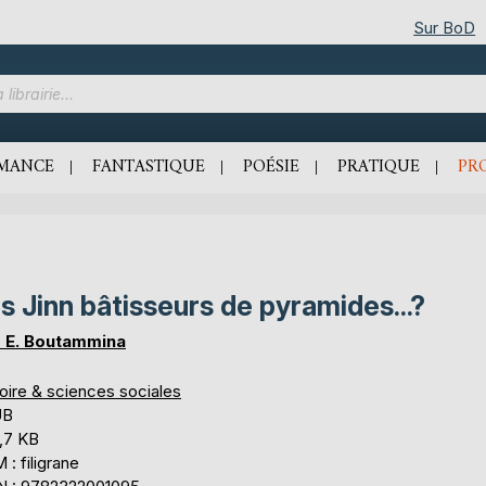
Sur BoD
MANCE
FANTASTIQUE
POÉSIE
PRATIQUE
PR
s Jinn bâtisseurs de pyramides...?
 E. Boutammina
oire & sciences sociales
UB
,7 KB
: filigrane