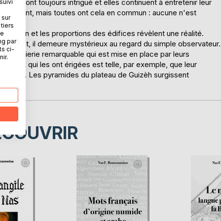
nos ont toujours intrigué et elles continuent à entretenir leur
suivi
s'opposent, mais toutes ont cela en commun : aucune n'est
 sur
tiers
disposition et les proportions des édifices révèlent une réalité.
ne
ng par
tablement, il demeure mystérieux au regard du simple observateur.
ts ci-
 ingénierie remarquable qui est mise en place par leurs
ir.
r ceux qui les ont érigées est telle, par exemple, que leur
t parfaite. Les pyramides du plateau de Guizèh surgissent
tion.
ÉCOUVRIR