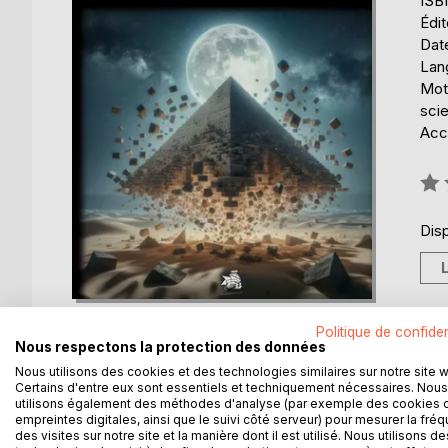
ISB
Édi
Date
Lang
Mots
sci
Acce
Éval
0%
Disp
Politique de confiden
Nous respectons la protection des données
Nous utilisons des cookies et des technologies similaires sur notre site 
Certains d'entre eux sont essentiels et techniquement nécessaires. Nous
DESCRIPTION
AUTEUR(S)
CRITIQUES
utilisons également des méthodes d'analyse (par exemple des cookies 
empreintes digitales, ainsi que le suivi côté serveur) pour mesurer la fré
des visites sur notre site et la manière dont il est utilisé. Nous utilisons de