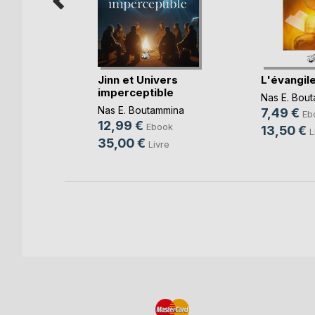
tianisme
es(...)
Jinn et Univers
L'évangil
imperceptible
mmina
Nas E. Bou
Nas E. Boutammina
k
7,49 €
Eb
12,99 €
Ebook
e
13,50 €
L
35,00 €
Livre