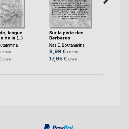
de, langue
Sur la piste des
L'Ho
 de la (...)
Berbères
carac
ontolo
outammina
Nas E. Boutammina
Nas E.
8,99 €
9,99
Ebook
Ebook
€
17,95 €
15,9
Livre
Livre