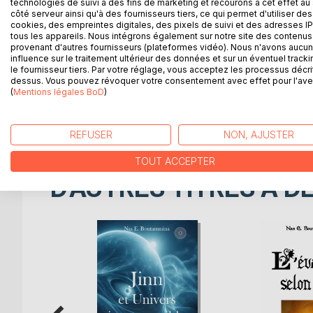
Les pyramides de Khéops, de Khéphren et de Mykéri
technologies de suivi à des fins de marketing et recourons à cet effet au 
côté serveur ainsi qu'à des fournisseurs tiers, ce qui permet d'utiliser des
mystère. Incalculables sont les spéculations qui 
cookies, des empreintes digitales, des pixels de suivi et des adresses IP
satisfaisante.
tous les appareils. Nous intégrons également sur notre site des contenus 
Les chiffres, la configuration, le choix du site, la 
provenant d'autres fournisseurs (plateformes vidéo). Nous n'avons aucu
influence sur le traitement ultérieur des données et sur un éventuel tracki
L'équilibre règne sur ces constructions et, indubi
le fournisseur tiers. Par votre réglage, vous acceptez les processus décri
La prouesse technique extraordinaire démontre une
dessus. Vous pouvez révoquer votre consentement avec effet pour l'aven
constructeurs. La prodigieuse précision obtenue pa
(
Mentions légales BoD
)
orientation suivant les quatre points cardinaux es
pratiquement ex nihilo, au stade final de leur appari
REFUSER
NON, AJUSTER
TOUT ACCEPTER
D’AUTRES TITRES À D