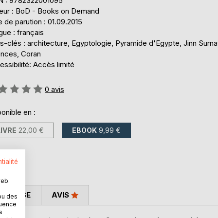
N : 9782322001095
teur : BoD - Books on Demand
 de parution : 01.09.2015
ue : français
-clés : architecture, Egyptologie, Pyramide d'Egypte, Jinn Surnat
ences, Coran
ssibilité: Accès limité
uation:
0
avis
onible en :
LIVRE
22,00 €
EBOOK
9,99 €
tialité
web.
 PRESSE
AVIS
ou des
quence
s