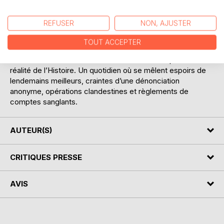
Dans une France occupée, livrée à l’oppression et à la
tyrannie de la botte hitlérienne, des destins se croisent et
REFUSER
NON, AJUSTER
se révèlent, sombres ou flamboyants, selon le choix que
chacun fait.
TOUT ACCEPTER
Une chronique de la vie de Français ordinaires, placés dans
des circonstances extraordinaires et ballottés par la sourde
réalité de l’Histoire. Un quotidien où se mêlent espoirs de
lendemains meilleurs, craintes d’une dénonciation
anonyme, opérations clandestines et règlements de
comptes sanglants.
AUTEUR(S)
CRITIQUES PRESSE
AVIS