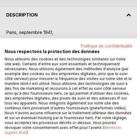
DESCRIPTION
Paris, septembre 1941,
Claire, étudiante idéaliste et entière, s’engage dans la
Politique de confidentialité
Résistance avec l’insolence frondeuse de sa jeunesse,
Nous respectons la protection des données
sans présager un instant des sombres conséquences qui
Nous utilisons des cookies et des technologies similaires sur notre
site web. Certains d'entre eux sont essentiels et techniquement
en découleront et des douloureux sacrifices auxquels son
nécessaires. Nous utilisons également des méthodes d'analyse (par
âme devra consentir au nom de la lutte contre l’Allemagne
exemple des cookies ou des empreintes digitales, ainsi que le suivi
nazie.
côté serveur) pour mesurer la fréquence des visites sur notre site et la
Dans la famille Saint-leu, dont la jeune fille est la cadette,
manière dont il est utilisé. Nous utilisons des technologies de suivi à
des fins de marketing et recourons à cet effet au suivi côté serveur
on n’accepte ni la défaite ni la collaboration éhontée du
ainsi qu'à des fournisseurs tiers, ce qui permet d'utiliser des cookies,
gouvernement de Vichy. Vincent, son frère aîné,
des empreintes digitales, des pixels de suivi et des adresses IP sur
s’embarque pour Londres.
tous les appareils. Nous intégrons également sur notre site des
contenus tiers provenant d'autres fournisseurs (plateformes vidéo).
Du fin fond de la campagne lotoise, ses parents, quant à
Nous n'avons aucune influence sur le traitement ultérieur des données
eux, tentent d’arracher le plus grand nombre d’enfants juifs
et sur un éventuel tracking par le fournisseur tiers. Par votre réglage,
aux griffes barbares de la déportation et à la traque
vous acceptez les processus décrits ci-dessus. Vous pouvez
révoquer votre consentement avec effet pour l'avenir. (
Mentions
acharnée de la police vichyste.
légales BoD
)