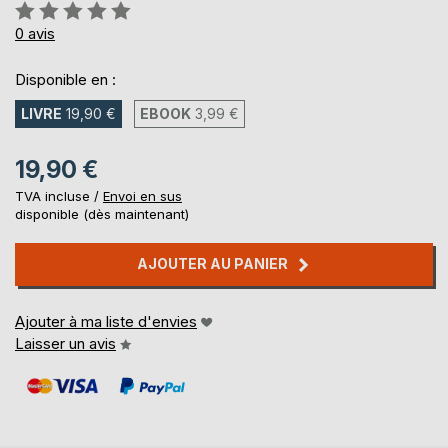
Évaluation:
0%
0
avis
Disponible en :
LIVRE
19,90 €
EBOOK
3,99 €
19,90 €
TVA incluse /
Envoi en sus
disponible (dès maintenant)
AJOUTER AU PANIER
Ajouter à ma liste d'envies
Laisser un avis