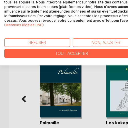
propre comme au figuré. Après avoir passé des ann
tous les appareils. Nous intégrons également sur notre site des contenus 
leur cerveau pour faire face à l'environnement host
provenant d'autres fournisseurs (plateformes vidéo). Nous n'avons aucu
influence sur le traitement ultérieur des données et sur un éventuel tracki
le fournisseur tiers. Par votre réglage, vous acceptez les processus décri
Cette histoire, ce n'est pas la vôtre (enfin j'espère
dessus. Vous pouvez révoquer votre consentement avec effet pour l'aven
(
Mentions légales BoD
)
D’AUTRES TITRES À D
REFUSER
NON, AJUSTER
TOUT ACCEPTER
Palmaille
Les kaka