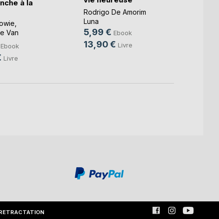
nche à la
Bloom
Rodrigo De Amorim
Naklusi
Luna
Lowie
,
13,9
5,99 €
e Van
Ebook
22,9
 ...
13,90 €
Livre
Ebook
€
Livre
RETRACTATION