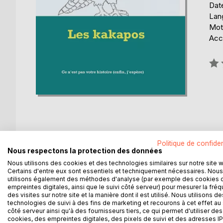
Date
Lang
Mot
Acce
Éval
0%
Politique de confiden
DESCRIPTION
AUTEUR(S)
CRITIQUES
Nous respectons la protection des données
Nous utilisons des cookies et des technologies similaires sur notre site 
Les kakapos sont des oiseaux braves et pas trop la
Certains d'entre eux sont essentiels et techniquement nécessaires. Nous
utilisons également des méthodes d'analyse (par exemple des cookies 
comme au figuré. Après avoir passé des années san
empreintes digitales, ainsi que le suivi côté serveur) pour mesurer la fré
cerveau pour faire face à l'environnement hostile d
des visites sur notre site et la manière dont il est utilisé. Nous utilisons de
technologies de suivi à des fins de marketing et recourons à cet effet au 
côté serveur ainsi qu'à des fournisseurs tiers, ce qui permet d'utiliser des
Gabriel, Yannis et Simon sont des gens braves et pa
cookies, des empreintes digitales, des pixels de suivi et des adresses IP