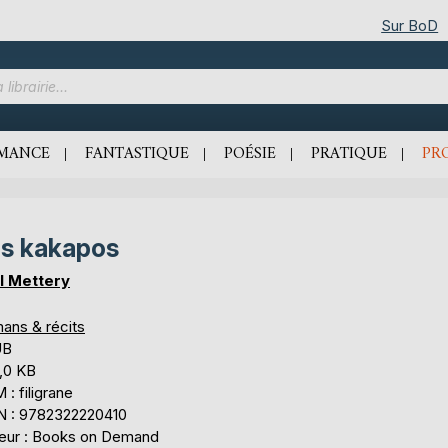
Sur BoD
MANCE
FANTASTIQUE
POÉSIE
PRATIQUE
PR
s kakapos
l Mettery
ans & récits
UB
,0 KB
: filigrane
N : 9782322220410
teur : Books on Demand