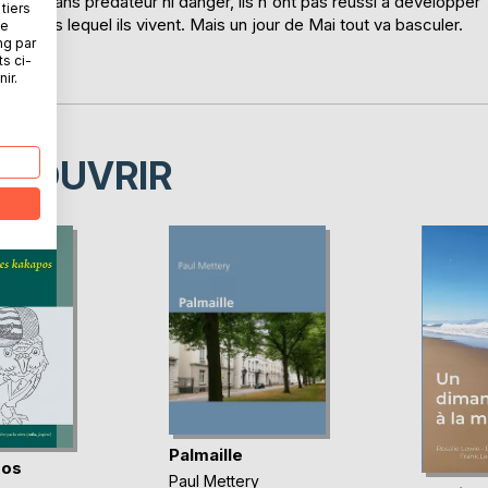
ées sans prédateur ni danger, ils n'ont pas réussi à développer
tiers
ile dans lequel ils vivent. Mais un jour de Mai tout va basculer.
ne
ng par
ts ci-
).
ir.
ÉCOUVRIR
Palmaille
pos
Paul Mettery