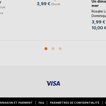
Un dima
y
3,99 €
Ebook
mer
ook
Rosalie 
vre
Dominiqu
Cotthem
,
3,99 €
10,00 
IVRAISON ET PAIEMENT
FAQ
PARAMÈTRES DE CONFIDENTIALITÉ