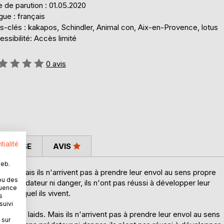
 de parution : 01.05.2020
ue : français
s-clés : kakapos, Schindler, Animal con, Aix-en-Provence, lotus
ssibilité: Accès limité
uation:
0
avis
tialité
 PRESSE
AVIS
web.
ids. Mais ils n'arrivent pas à prendre leur envol au sens propre
ou des
s prédateur ni danger, ils n'ont pas réussi à développer leur
quence
ans lequel ils vivent.
s
suivi
s trop laids. Mais ils n'arrivent pas à prendre leur envol au sens
 sur