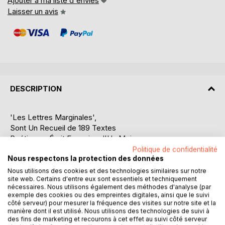
Ajouter à ma liste d'envies
Laisser un avis
DESCRIPTION
'Les Lettres Marginales',
Sont Un Recueil de 189 Textes
Poétiques, Écrit En moins d'Un Mois
Dans L'Expérience Extrême de L'Ecriture...
Politique de confidentialité
Nous respectons la protection des données
A Travers, Une Lutte Contre
Nous utilisons des cookies et des technologies similaires sur notre
site web. Certains d'entre eux sont essentiels et techniquement
Soi-Même, Et Au Coeur,
nécessaires. Nous utilisons également des méthodes d'analyse (par
d'Un Maelström, de Sentiments,
exemple des cookies ou des empreintes digitales, ainsi que le suivi
AKA Louis, Offre, Un Texte Puissant
côté serveur) pour mesurer la fréquence des visites sur notre site et la
manière dont il est utilisé. Nous utilisons des technologies de suivi à
des fins de marketing et recourons à cet effet au suivi côté serveur
Sur L'Abandon, L'Etreinte,