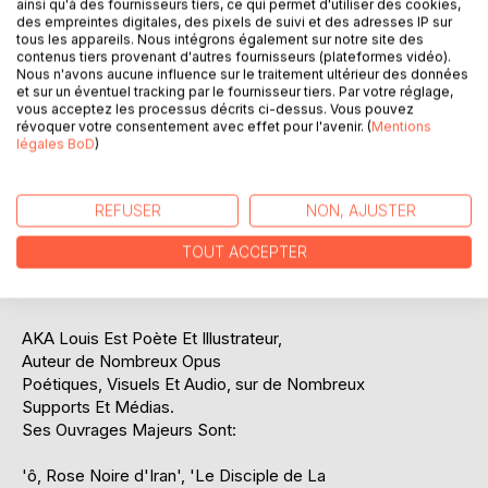
ainsi qu'à des fournisseurs tiers, ce qui permet d'utiliser des cookies,
Et La Miséricorde,
des empreintes digitales, des pixels de suivi et des adresses IP sur
tous les appareils. Nous intégrons également sur notre site des
contenus tiers provenant d'autres fournisseurs (plateformes vidéo).
La Naissance, Et La Mort,
Nous n'avons aucune influence sur le traitement ultérieur des données
et sur un éventuel tracking par le fournisseur tiers. Par votre réglage,
L'Egarement, Entre Les Dunes...
vous acceptez les processus décrits ci-dessus. Vous pouvez
révoquer votre consentement avec effet pour l'avenir. (
Mentions
légales BoD
)
OEuvre Et Recueil Sur L'Identité
Et L'Origine Perdues,
REFUSER
NON, AJUSTER
'Les Lettres Marginales', Et Leur
Poésie, Résonnent, comme Une des
TOUT ACCEPTER
Meilleures OEuvres de Leur Auteur...
AKA Louis Est Poète Et Illustrateur,
Auteur de Nombreux Opus
Poétiques, Visuels Et Audio, sur de Nombreux
Supports Et Médias.
Ses Ouvrages Majeurs Sont:
'ô, Rose Noire d'Iran', 'Le Disciple de La