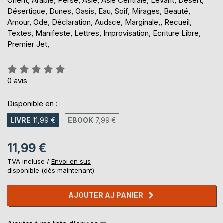
Orient, Arabie, Perse, Asie, Asie Centrale, Levant, Désert,
Désertique, Dunes, Oasis, Eau, Soif, Mirages, Beauté,
Amour, Ode, Déclaration, Audace, Marginale,, Recueil,
Textes, Manifeste, Lettres, Improvisation, Ecriture Libre,
Premier Jet,
Évaluation:
0%
0
avis
Disponible en :
LIVRE
11,99 €
EBOOK
7,99 €
11,99 €
TVA incluse /
Envoi en sus
disponible (dès maintenant)
AJOUTER AU PANIER