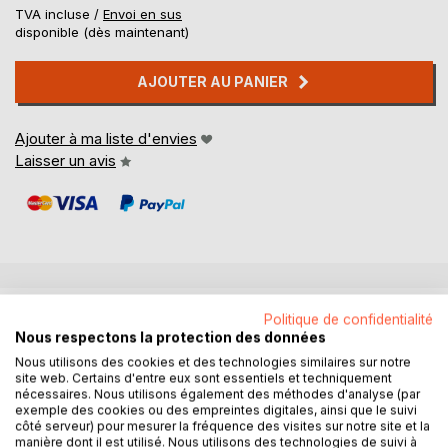
TVA incluse /
Envoi en sus
disponible (dès maintenant)
AJOUTER AU PANIER
Ajouter à ma liste d'envies
Laisser un avis
DESCRIPTION
Politique de confidentialité
Nous respectons la protection des données
Nous utilisons des cookies et des technologies similaires sur notre
Les marches en huit génèrent un "remodelage de
site web. Certains d'entre eux sont essentiels et techniquement
latéralité", qui réactive la collaboration entre cerveau droit
nécessaires. Nous utilisons également des méthodes d'analyse (par
exemple des cookies ou des empreintes digitales, ainsi que le suivi
et cerveau gauche. Si vous laissez vos yeux, vos épaules,
côté serveur) pour mesurer la fréquence des visites sur notre site et la
vos hanches, vos pieds s'adapter naturellement, avec
manière dont il est utilisé. Nous utilisons des technologies de suivi à