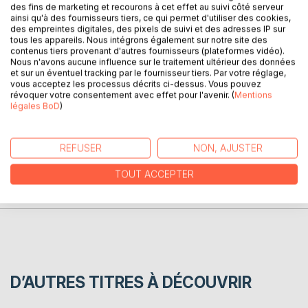
rythme et fluidité, aux mouvements lemniscatoires
des fins de marketing et recourons à cet effet au suivi côté serveur
ainsi qu'à des fournisseurs tiers, ce qui permet d'utiliser des cookies,
proposés dans ce livre, vous irez vers de nouvelles
des empreintes digitales, des pixels de suivi et des adresses IP sur
solutions qui correspondent à vos problèmes propres.
tous les appareils. Nous intégrons également sur notre site des
Avec intuition, créativité et plaisir, vous introduirez des
contenus tiers provenant d'autres fournisseurs (plateformes vidéo).
variantes à l'infini pour évoluer vers une plus grande
Nous n'avons aucune influence sur le traitement ultérieur des données
et sur un éventuel tracking par le fournisseur tiers. Par votre réglage,
harmonie.
vous acceptez les processus décrits ci-dessus. Vous pouvez
révoquer votre consentement avec effet pour l'avenir. (
Mentions
légales BoD
)
AUTEUR(S)
REFUSER
NON, AJUSTER
CRITIQUES PRESSE
TOUT ACCEPTER
AVIS
D’AUTRES TITRES À DÉCOUVRIR