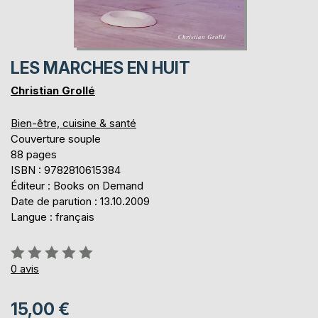
LES MARCHES EN HUIT
Christian Grollé
Bien-être, cuisine & santé
Couverture souple
88 pages
ISBN : 9782810615384
Éditeur : Books on Demand
Date de parution : 13.10.2009
Langue : français
Évaluation:
0%
0
avis
15,00 €