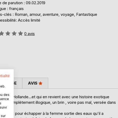
 de parution : 09.02.2019
ue : français
s-clés : Roman, amour, aventure, voyage, Fantastique
ssibilité: Accès limité
uation:
0
avis
tialité
 PRESSE
AVIS
web.
ou des
oi de Hollande...et qui en revient avec une histoire exotique
quence
e, complètement illogique, un brin , voire pas mal, versée dans
s
suivi
son mieux pour échapper à la femme sortie des eaux qu'il a
 sur