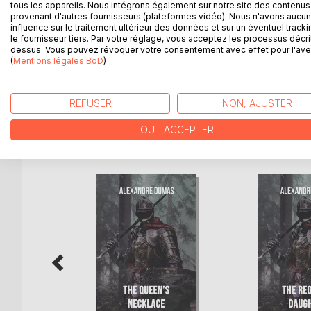
épousée, se mariera même derechef à plusieurs rep
tous les appareils. Nous intégrons également sur notre site des contenus 
et franchement, tant pis pour lui et tant mieux pou
provenant d'autres fournisseurs (plateformes vidéo). Nous n'avons aucu
influence sur le traitement ultérieur des données et sur un éventuel tracki
le fournisseur tiers. Par votre réglage, vous acceptez les processus décri
Une longue nouvelle emplie de digressions, certa
dessus. Vous pouvez révoquer votre consentement avec effet pour l'aven
carrément son récit pour parler de la mort d'un ami, 
(
Mentions légales BoD
)
tout à l'honneur de son talent de conteur.
REFUSER
NON, AJUSTER
TOUT ACCEPTER
D’AUTRES TITRES À D