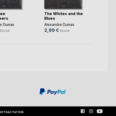
ree
The Whites and the
Twent
eers
Blues
Alexa
re Dumas
Alexandre Dumas
2,99
2,99 €
Ebook
Ebook
RETRACTATION