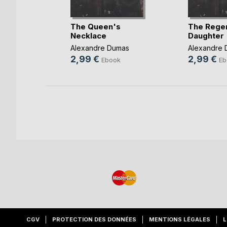
ators
The Queen's
The Rege
Necklace
Daughter
mas
Alexandre Dumas
Alexandre 
k
2,99 €
2,99 €
Ebook
Eb
CGV
PROTECTION DES DONNÉES
MENTIONS LÉGALES
L