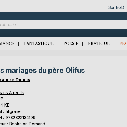
Sur BoD
MANCE
FANTASTIQUE
POÉSIE
PRATIQUE
PR
s mariages du père Olifus
xandre Dumas
ans & récits
UB
,4 KB
: filigrane
N : 9782322134199
teur : Books on Demand