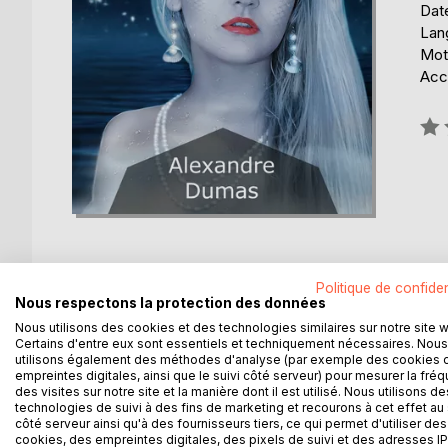
Date
Lang
Mot
Acce
Éval
0%
Politique de confiden
Nous respectons la protection des données
DESCRIPTION
AUTEUR(S)
CRITIQUES
Nous utilisons des cookies et des technologies similaires sur notre site 
Certains d'entre eux sont essentiels et techniquement nécessaires. Nous
utilisons également des méthodes d'analyse (par exemple des cookies 
c'est Dumas qui part assister au couronnement du r
empreintes digitales, ainsi que le suivi côté serveur) pour mesurer la fré
digne des voyages de Sinbad: totalement improbabl
des visites sur notre site et la manière dont il est utilisé. Nous utilisons de
technologies de suivi à des fins de marketing et recourons à cet effet au 
le fantastique !
côté serveur ainsi qu'à des fournisseurs tiers, ce qui permet d'utiliser des
Depuis la Hollande jusqu'à l'Inde, Olifus fera de 
cookies, des empreintes digitales, des pixels de suivi et des adresses IP