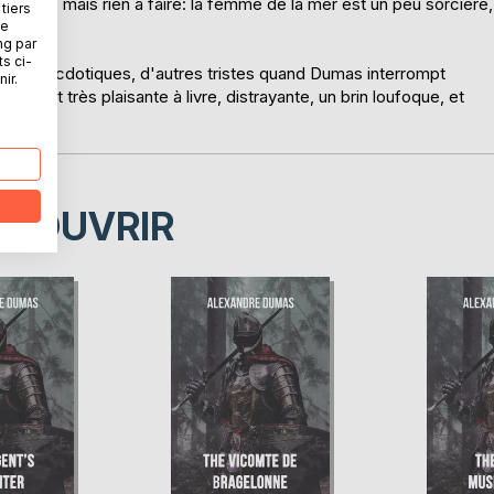
rises, mais rien à faire: la femme de la mer est un peu sorcière,
tiers
r nous.
ne
ng par
ts ci-
ines anecdotiques, d'autres tristes quand Dumas interrompt
ir.
qui est très plaisante à livre, distrayante, un brin loufoque, et
ÉCOUVRIR