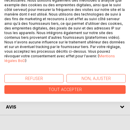
nécessaires. Nous utilisons également des méthodes d'analyse (par
La relation entre les deux comédiennes et amies Sarah
exemple des cookies ou des empreintes digitales, ainsi que le suivi
côté serveur) pour mesurer la fréquence des visites sur notre site et la
Bernhardt et Marie Colombier n'avait jamais été sans
manière dont il est utilisé. Nous utilisons des technologies de suivi à
nuages. Jalousies et concurrences diverses en eurent
des fins de marketing et recourons à cet effet au suivi côté serveur
finalement raison. Après un premier ouvrage vengeur, Le
ainsi qu'à des fournisseurs tiers, ce qui permet d'utiliser des cookies,
des empreintes digitales, des pixels de suivi et des adresses IP sur
voyage de Sarah Bernhardt en Amérique, l'auteur assène
tous les appareils. Nous intégrons également sur notre site des
ici le coup de grâce. Elle dévoile les coulisses
contenus tiers provenant d'autres fournisseurs (plateformes vidéo).
surprenantes de la vie de la tragédienne, avec une vindicte
Nous n'avons aucune influence sur le traitement ultérieur des données
peut-être justifiée, mais qui ne la fait pas non plus sortir
et sur un éventuel tracking par le fournisseur tiers. Par votre réglage,
vous acceptez les processus décrits ci-dessus. Vous pouvez
grandie de la bataille. Un ouvrage qui n'en a pas moins une
révoquer votre consentement avec effet pour l'avenir. (
Mentions
importante valeur documentaire.
légales BoD
)
AUTEUR(S)
REFUSER
NON, AJUSTER
TOUT ACCEPTER
CRITIQUES PRESSE
AVIS