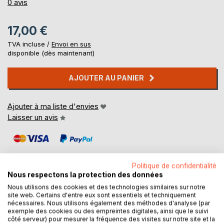
0%
0
avis
17,00 €
TVA incluse /
Envoi en sus
disponible (dès maintenant)
AJOUTER AU PANIER
Ajouter à ma liste d'envies
Laisser un avis
Politique de confidentialité
Nous respectons la protection des données
Nous utilisons des cookies et des technologies similaires sur notre
DESCRIPTION
site web. Certains d'entre eux sont essentiels et techniquement
nécessaires. Nous utilisons également des méthodes d'analyse (par
exemple des cookies ou des empreintes digitales, ainsi que le suivi
côté serveur) pour mesurer la fréquence des visites sur notre site et la
Des menus écrits entre 1744 et 1763 conservent la trace