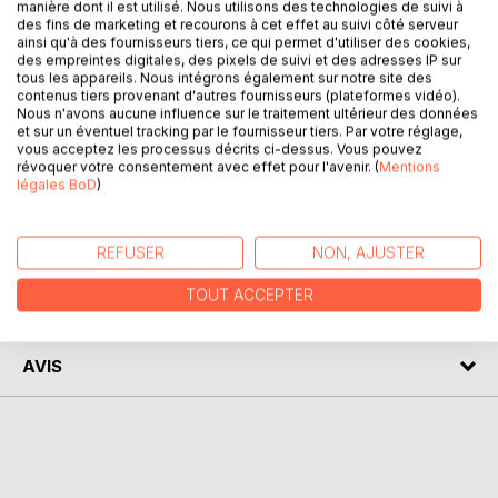
manière dont il est utilisé. Nous utilisons des technologies de suivi à
des repas de Louis XV au château de Choisy, résidence de
des fins de marketing et recourons à cet effet au suivi côté serveur
plaisance privilégiée du roi. A la fois essentiels, car
ainsi qu'à des fournisseurs tiers, ce qui permet d'utiliser des cookies,
des empreintes digitales, des pixels de suivi et des adresses IP sur
caractéristiques, et originaux, car uniques, ils sont les
tous les appareils. Nous intégrons également sur notre site des
prototypes des menus qui vont fleurir sur les tables par la
contenus tiers provenant d'autres fournisseurs (plateformes vidéo).
suite et que l'on trouve encore de nos jours dans les
Nous n'avons aucune influence sur le traitement ultérieur des données
et sur un éventuel tracking par le fournisseur tiers. Par votre réglage,
restaurants ou lors des mariages. En cela, ils incarnent la
vous acceptez les processus décrits ci-dessus. Vous pouvez
quintessence de l'art de la table à la française réputée
révoquer votre consentement avec effet pour l'avenir. (
Mentions
dans le monde entier.
légales BoD
)
AUTEUR(S)
REFUSER
NON, AJUSTER
TOUT ACCEPTER
CRITIQUES PRESSE
AVIS