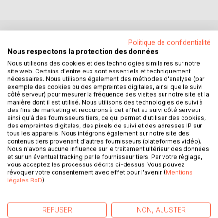
Politique de confidentialité
DESCRIPTION
Nous respectons la protection des données
Nous utilisons des cookies et des technologies similaires sur notre
site web. Certains d'entre eux sont essentiels et techniquement
Les Misérables est un roman de Victor Hugo paru en 1862.
nécessaires. Nous utilisons également des méthodes d'analyse (par
Ce roman littéraire, historique, social et philosophique est
exemple des cookies ou des empreintes digitales, ainsi que le suivi
l'un des plus populaires de la littérature française. Victor
côté serveur) pour mesurer la fréquence des visites sur notre site et la
manière dont il est utilisé. Nous utilisons des technologies de suivi à
Hugo y décrit la vie misérable à Paris et dans la France
des fins de marketing et recourons à cet effet au suivi côté serveur
provinciale.
ainsi qu'à des fournisseurs tiers, ce qui permet d'utiliser des cookies,
L'histoire se déroule au début du XIXème siècle entre la
des empreintes digitales, des pixels de suivi et des adresses IP sur
tous les appareils. Nous intégrons également sur notre site des
bataille de Waterloo en 1815 et les émeutes de juin 1832.
contenus tiers provenant d'autres fournisseurs (plateformes vidéo).
Cette peinture très précise de la vie dans le Paris pauvre et
Nous n'avons aucune influence sur le traitement ultérieur des données
en province en a fait son succès populaire.
et sur un éventuel tracking par le fournisseur tiers. Par votre réglage,
Témoins de la misère de ce siècle, voire misérables eux-
vous acceptez les processus décrits ci-dessus. Vous pouvez
révoquer votre consentement avec effet pour l'avenir. (
Mentions
mêmes, les personnages de ce livre illustrent la France et
légales BoD
)
ses injustices sociales. La vie de Jean Valjean, ex bagnard
est le fil rouge de ce roman qui se compose de cinq
tomes, à savoir:
REFUSER
NON, AJUSTER