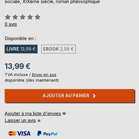
sociale, XIXème siècle, roman philosophique
Évaluation:
0%
0
avis
Disponible en :
LIVRE
13,99 €
EBOOK
2,99 €
13,99 €
TVA incluse /
Envoi en sus
disponible (dès maintenant)
AJOUTER AU PANIER
Ajouter à ma liste d'envies
Laisser un avis