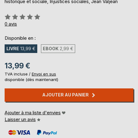
historique et sociale, Injustices sociales, Jean Valjean
Évaluation:
0%
0
avis
Disponible en :
LIVRE
13,99 €
EBOOK
2,99 €
13,99 €
TVA incluse /
Envoi en sus
disponible (dès maintenant)
AJOUTER AU PANIER
Ajouter à ma liste d'envies
Laisser un avis