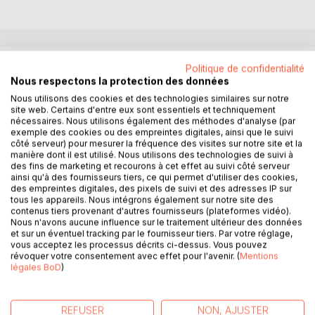
DESCRIPTION
Politique de confidentialité
Nous respectons la protection des données
Nous utilisons des cookies et des technologies similaires sur notre
LES MISERABLES, roman de Victor hugo, est paru en 1862.
site web. Certains d'entre eux sont essentiels et techniquement
Ce roman est l'un des plus populaires de la littérature
nécessaires. Nous utilisons également des méthodes d'analyse (par
exemple des cookies ou des empreintes digitales, ainsi que le suivi
française du XIXème siècle.
côté serveur) pour mesurer la fréquence des visites sur notre site et la
Par cette oeuvre, Victor Hugo veut décrire de façon
manière dont il est utilisé. Nous utilisons des technologies de suivi à
systématique la vie misérable à Paris et en province afin de
des fins de marketing et recourons à cet effet au suivi côté serveur
ainsi qu'à des fournisseurs tiers, ce qui permet d'utiliser des cookies,
brosser une véritable fresque historique, sociale et
des empreintes digitales, des pixels de suivi et des adresses IP sur
philosophique de son époque.
tous les appareils. Nous intégrons également sur notre site des
L'histoire se déroule au début du XIXème siècle entre la
contenus tiers provenant d'autres fournisseurs (plateformes vidéo).
bataille de Waterloo en 1815 et les émeutes de juin 1832.
Nous n'avons aucune influence sur le traitement ultérieur des données
et sur un éventuel tracking par le fournisseur tiers. Par votre réglage,
Cette peinture très précise de la vie dans le Paris pauvre et
vous acceptez les processus décrits ci-dessus. Vous pouvez
la province en a fait son succès populaire.
révoquer votre consentement avec effet pour l'avenir. (
Mentions
légales BoD
)
Ce roman se divise en cinq tomes, à savoir:
REFUSER
NON, AJUSTER
- Tome 1 Fantine