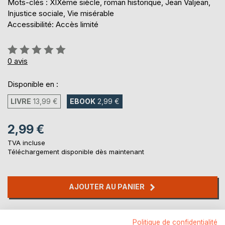
Mots-clés : XIXème siècle, roman historique, Jean Valjean,
Injustice sociale, Vie misérable
Accessibilité: Accès limité
Évaluation:
0%
0
avis
Disponible en :
LIVRE
13,99 €
EBOOK
2,99 €
2,99 €
TVA incluse
Téléchargement disponible dès maintenant
AJOUTER AU PANIER
Ajouter à ma liste d'envies
Politique de confidentialité