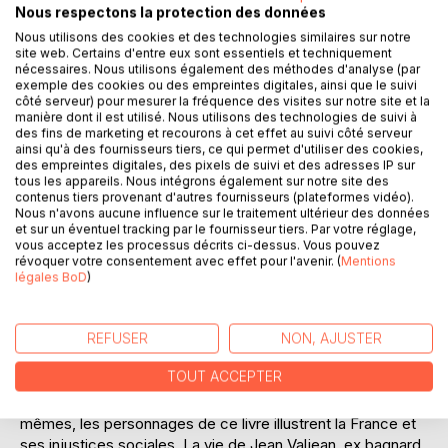
Laisser un avis
Nous respectons la protection des données
Nous utilisons des cookies et des technologies similaires sur notre
site web. Certains d'entre eux sont essentiels et techniquement
nécessaires. Nous utilisons également des méthodes d'analyse (par
exemple des cookies ou des empreintes digitales, ainsi que le suivi
côté serveur) pour mesurer la fréquence des visites sur notre site et la
manière dont il est utilisé. Nous utilisons des technologies de suivi à
des fins de marketing et recourons à cet effet au suivi côté serveur
ainsi qu'à des fournisseurs tiers, ce qui permet d'utiliser des cookies,
DESCRIPTION
des empreintes digitales, des pixels de suivi et des adresses IP sur
tous les appareils. Nous intégrons également sur notre site des
contenus tiers provenant d'autres fournisseurs (plateformes vidéo).
Les Misérables est un roman de Victor Hugo paru en 1862.
Nous n'avons aucune influence sur le traitement ultérieur des données
et sur un éventuel tracking par le fournisseur tiers. Par votre réglage,
Ce roman littéraire, historique, social et philosophique est
vous acceptez les processus décrits ci-dessus. Vous pouvez
l'un des plus populaires de la littérature française.
révoquer votre consentement avec effet pour l'avenir. (
Mentions
Victor Hugo y décrit la vie misérable à Paris et dans la
légales BoD
)
France provinciale.
L'histoire se déroule au début du XIXème siècle entre la
REFUSER
NON, AJUSTER
bataille de Waterloo en 1815 et les émeutes de juin 1832.
Cette peinture très précise de la vie dans le Paris pauvre et
TOUT ACCEPTER
en province en a fait son succès populaire.
Témoins de la misère de ce siècle, voire misérables eux
mêmes, les personnages de ce livre illustrent la France et
ses injustices sociales. La vie de Jean Valjean, ex bagnard