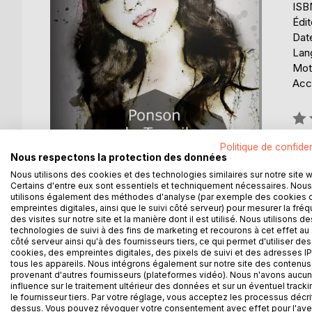
ISB
Édi
Date
Lang
Mot
Acce
Éval
0%
Politique de confiden
Nous respectons la protection des données
Nous utilisons des cookies et des technologies similaires sur notre site 
Certains d'entre eux sont essentiels et techniquement nécessaires. Nous
utilisons également des méthodes d'analyse (par exemple des cookies 
empreintes digitales, ainsi que le suivi côté serveur) pour mesurer la fré
DESCRIPTION
AUTEUR(S)
CRITIQUES
des visites sur notre site et la manière dont il est utilisé. Nous utilisons de
technologies de suivi à des fins de marketing et recourons à cet effet au 
côté serveur ainsi qu'à des fournisseurs tiers, ce qui permet d'utiliser des
cookies, des empreintes digitales, des pixels de suivi et des adresses IP
L'homme en gris, allié à un prêtre irlandais et à un
tous les appareils. Nous intégrons également sur notre site des contenus 
élevé dans les bas-fonds de Londres après avoir été
provenant d'autres fournisseurs (plateformes vidéo). Nous n'avons aucu
Miss Ellen, qui se sont appropriés de son héritage
influence sur le traitement ultérieur des données et sur un éventuel tracki
le fournisseur tiers. Par votre réglage, vous acceptez les processus décri
dessus. Vous pouvez révoquer votre consentement avec effet pour l'aven