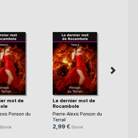
ier mot de
Le dernier mot de
Le de
ole
Rocambole
Roca
lexis Ponson du
Pierre-Alexis Ponson du
Pierre
Terrail
Terrail
2,99 €
2,99
Ebook
Ebook