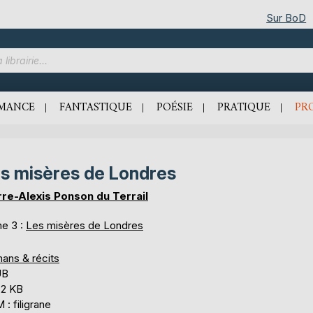
Sur BoD
MANCE
FANTASTIQUE
POÉSIE
PRATIQUE
PR
s misères de Londres
rre-Alexis Ponson du Terrail
e 3 :
Les misères de Londres
ans & récits
UB
,2 KB
: filigrane