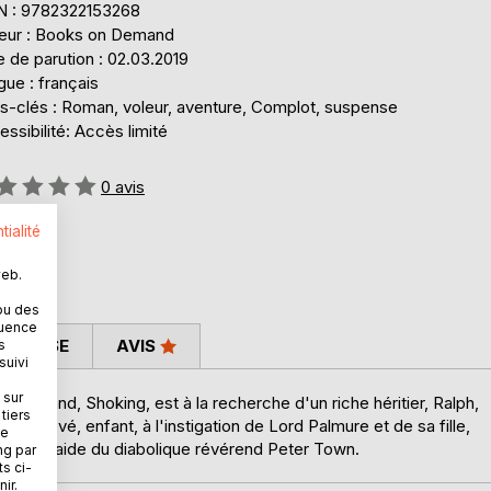
N : 9782322153268
teur : Books on Demand
 de parution : 02.03.2019
ue : français
s-clés : Roman, voleur, aventure, Complot, suspense
ssibilité: Accès limité
uation:
0
avis
tialité
web.
ou des
quence
 PRESSE
AVIS
s
suivi
 sur
 ex-brigand, Shoking, est à la recherche d'un riche héritier, Ralph,
tiers
 enlevé, enfant, à l'instigation de Lord Palmure et de sa fille,
ne
, avec l'aide du diabolique révérend Peter Town.
ng par
ts ci-
ir.