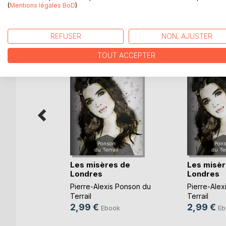
(
Mentions légales BoD
)
D’AUTRES TITRES À D
REFUSER
NON, AJUSTER
TOUT ACCEPTER
ers du
Les misères de
Les misèr
Londres
Londres
 Ponson du
Pierre-Alexis Ponson du
Pierre-Alex
Terrail
Terrail
2,99 €
2,99 €
k
Ebook
Eb