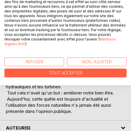
des fins de marketing et recourons à cet effet au suivi côté serveur
ainsi qu'à des fournisseurs tiers, ce qui permet d'utiliser des cookies,
des empreintes digitales, des pixels de suivi et des adresses IP sur
tous les appareils. Nous intégrons également sur notre site des
contenus tiers provenant d'autres fournisseurs (plateformes vidéo).
Nous n'avons aucune influence sur le traitement ultérieur des données
et sur un éventuel tracking par le fournisseur tiers. Par votre réglage,
DESCRIPTION
vous acceptez les processus décrits ci-dessus. Vous pouvez
révoquer votre consentement avec effet pour l'avenir. (
Mentions
légales BoD
)
Cet ouvrage est dédié à la jeunesse et n'est pas destiné
aux ingénieurs ou constructeurs spécialisés.
L'auteur a voulu montrer comment l'homme est parvenu à
REFUSER
NON, AJUSTER
asservir l'eau et le vent et a su les utiliser pour faire
TOUT ACCEPTER
fonctionner des appareils et moteurs tels que les moulins à
vent, les moteurs atmosphériques, ou les moteurs
hydrauliques et les turbines.
Tout cela n'avait qu'un but : améliorer notre bien être.
Aujourd'hui, cette quête est toujours d'actualité et
l'utilisation des forces naturelles n'a jamais été aussi
présente dans l'opinion publique.
AUTEUR(S)