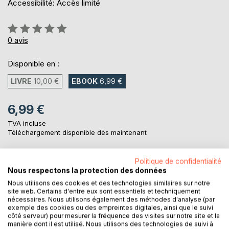
Accessibilité: Accès limité
Évaluation:
0%
0
avis
Disponible en :
LIVRE
10,00 €
EBOOK
6,99 €
6,99 €
TVA incluse
Téléchargement disponible dès maintenant
Politique de confidentialité
AJOUTER AU PANIER
Nous respectons la protection des données
Nous utilisons des cookies et des technologies similaires sur notre
site web. Certains d'entre eux sont essentiels et techniquement
Ajouter à ma liste d'envies
nécessaires. Nous utilisons également des méthodes d'analyse (par
exemple des cookies ou des empreintes digitales, ainsi que le suivi
Laisser un avis
côté serveur) pour mesurer la fréquence des visites sur notre site et la
manière dont il est utilisé. Nous utilisons des technologies de suivi à