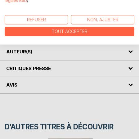
légales BoD
)
DESCRIPTION
REFUSER
NON, AJUSTER
Les mots ont- ils un sens, les sens ont-ils des mots c'est
TOUT ACCEPTER
en lisant ce recueil que vous trouverez un sens à tout ca.
AUTEUR(S)
CRITIQUES PRESSE
AVIS
D’AUTRES TITRES À DÉCOUVRIR