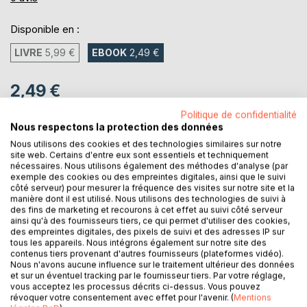
Disponible en :
LIVRE
5,99 €
EBOOK
2,49 €
2,49 €
TVA incluse
Politique de confidentialité
Téléchargement disponible dès maintenant
Nous respectons la protection des données
Nous utilisons des cookies et des technologies similaires sur notre
site web. Certains d'entre eux sont essentiels et techniquement
nécessaires. Nous utilisons également des méthodes d'analyse (par
AJOUTER AU PANIER
exemple des cookies ou des empreintes digitales, ainsi que le suivi
côté serveur) pour mesurer la fréquence des visites sur notre site et la
manière dont il est utilisé. Nous utilisons des technologies de suivi à
Ajouter à ma liste d'envies
des fins de marketing et recourons à cet effet au suivi côté serveur
ainsi qu'à des fournisseurs tiers, ce qui permet d'utiliser des cookies,
Laisser un avis
des empreintes digitales, des pixels de suivi et des adresses IP sur
tous les appareils. Nous intégrons également sur notre site des
contenus tiers provenant d'autres fournisseurs (plateformes vidéo).
Nous n'avons aucune influence sur le traitement ultérieur des données
et sur un éventuel tracking par le fournisseur tiers. Par votre réglage,
vous acceptez les processus décrits ci-dessus. Vous pouvez
révoquer votre consentement avec effet pour l'avenir. (
Mentions