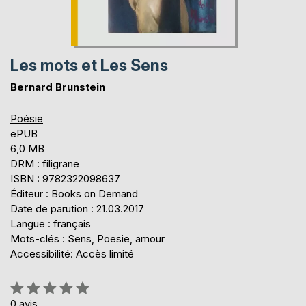
Les mots et Les Sens
Bernard Brunstein
Poésie
ePUB
6,0 MB
DRM : filigrane
ISBN : 9782322098637
Éditeur : Books on Demand
Date de parution : 21.03.2017
Langue : français
Mots-clés : Sens, Poesie, amour
Accessibilité: Accès limité
Évaluation:
0%
0
avis