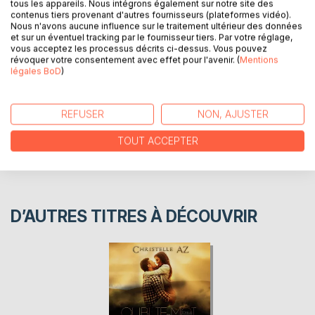
tous les appareils. Nous intégrons également sur notre site des
Comment va-t-il faire pour distribuer ses cadeaux ?
contenus tiers provenant d'autres fournisseurs (plateformes vidéo).
Nous n'avons aucune influence sur le traitement ultérieur des données
et sur un éventuel tracking par le fournisseur tiers. Par votre réglage,
AUTEUR(S)
vous acceptez les processus décrits ci-dessus. Vous pouvez
révoquer votre consentement avec effet pour l'avenir. (
Mentions
légales BoD
)
CRITIQUES PRESSE
REFUSER
NON, AJUSTER
AVIS
TOUT ACCEPTER
D’AUTRES TITRES À DÉCOUVRIR