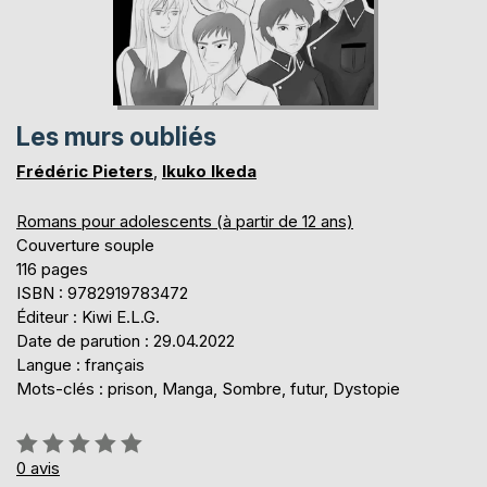
Les murs oubliés
Frédéric Pieters
,
Ikuko Ikeda
Romans pour adolescents (à partir de 12 ans)
Couverture souple
116 pages
ISBN : 9782919783472
Éditeur : Kiwi E.L.G.
Date de parution : 29.04.2022
Langue : français
Mots-clés : prison, Manga, Sombre, futur, Dystopie
Évaluation:
0%
0
avis