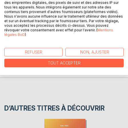
des empreintes digitales, des pixels de suivi et des adresses IP sur
de ce lieu sans liberté ni espoir.
tous les appareils. Nous intégrons également sur notre site des
contenus tiers provenant d'autres fournisseurs (plateformes vidéo).
Nous n'avons aucune influence sur le traitement ultérieur des données
et sur un éventuel tracking par le fournisseur tiers. Par votre réglage,
Scénario de Frédéric Pieters et dessins d'Ikuko Ikeda.
vous acceptez les processus décrits ci-dessus. Vous pouvez
révoquer votre consentement avec effet pour l'avenir. (
Mentions
légales BoD
)
AUTEUR(S)
REFUSER
NON, AJUSTER
CRITIQUES PRESSE
TOUT ACCEPTER
AVIS
D’AUTRES TITRES À DÉCOUVRIR