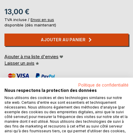
13,00 €
TVA incluse /
Envoi en sus
disponible (dès maintenant)
AJOUTER AU PANIER
Ajouter à ma liste d'envies
Laisser un avis
Politique de confidentialité
Nous respectons la protection des données
Nous utilisons des cookies et des technologies similaires sur notre
site web. Certains d'entre eux sont essentiels et techniquement
nécessaires. Nous utilisons également des méthodes d'analyse (par
DESCRIPTION
exemple des cookies ou des empreintes digitales, ainsi que le suivi
côté serveur) pour mesurer la fréquence des visites sur notre site et la
manière dont il est utilisé. Nous utilisons des technologies de suivi à
Une prison au milieu de l'océan, un directeur tyrannique et
des fins de marketing et recourons à cet effet au suivi côté serveur
ainsi qu'à des fournisseurs tiers, ce qui permet d'utiliser des cookies,
des prisonniers torturés : personne ne sort indemme de