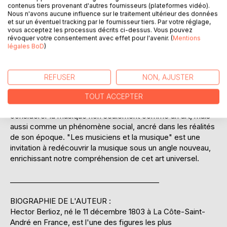
contenus tiers provenant d'autres fournisseurs (plateformes vidéo).
auxquels ils font face, qu'il s'agisse des attentes du public,
Nous n'avons aucune influence sur le traitement ultérieur des données
des pressions économiques ou des évolutions stylistiques.
et sur un éventuel tracking par le fournisseur tiers. Par votre réglage,
vous acceptez les processus décrits ci-dessus. Vous pouvez
Cet ouvrage se distingue par sa capacité à allier érudition
révoquer votre consentement avec effet pour l'avenir. (
Mentions
et accessibilité, rendant ainsi ses réflexions pertinentes
légales BoD
)
tant pour les spécialistes que pour les amateurs de
musique. À travers une analyse fine et nuancée, Berlioz
nous éclaire sur la place de la musique dans la société, la
REFUSER
NON, AJUSTER
manière dont elle reflète les valeurs et les tensions de son
temps, et comment elle peut, à son tour, influencer ces
TOUT ACCEPTER
dynamiques. En lisant cet essai, le lecteur est amené à
considérer la musique non seulement comme un art, mais
aussi comme un phénomène social, ancré dans les réalités
de son époque. "Les musiciens et la musique" est une
invitation à redécouvrir la musique sous un angle nouveau,
enrichissant notre compréhension de cet art universel.
__________________________________________
BIOGRAPHIE DE L'AUTEUR :
Hector Berlioz, né le 11 décembre 1803 à La Côte-Saint-
André en France, est l'une des figures les plus