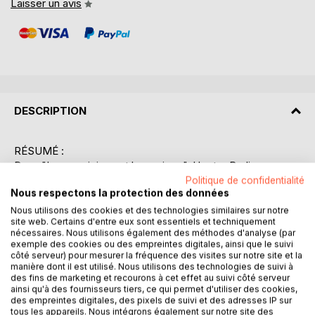
Laisser un avis
DESCRIPTION
RÉSUMÉ :
Dans "Les musiciens et la musique", Hector Berlioz nous
invite à plonger dans une réflexion profonde sur la
Politique de confidentialité
Nous respectons la protection des données
sociologie de la musique et la musicologie. Cet essai,
empreint de l'intelligence et de la sensibilité de Berlioz,
Nous utilisons des cookies et des technologies similaires sur notre
site web. Certains d'entre eux sont essentiels et techniquement
explore les interactions complexes entre les musiciens,
nécessaires. Nous utilisons également des méthodes d'analyse (par
leur art et la société qui les entoure. L'auteur, lui-même
exemple des cookies ou des empreintes digitales, ainsi que le suivi
compositeur et critique musical de renom, offre une
côté serveur) pour mesurer la fréquence des visites sur notre site et la
manière dont il est utilisé. Nous utilisons des technologies de suivi à
perspective unique sur la manière dont la musique
des fins de marketing et recourons à cet effet au suivi côté serveur
influence et est influencée par le contexte social et culturel
ainsi qu'à des fournisseurs tiers, ce qui permet d'utiliser des cookies,
de son époque. Berlioz examine les rôles et les
des empreintes digitales, des pixels de suivi et des adresses IP sur
tous les appareils. Nous intégrons également sur notre site des
responsabilités des musiciens, tout en abordant les défis