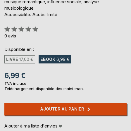
musique romantique, influence sociale, analyse
musicologique
Accessibilité: Accès limité
Évaluation:
0%
0
avis
Disponible en :
LIVRE
17,00 €
EBOOK
6,99 €
6,99 €
TVA incluse
Téléchargement disponible dès maintenant
AJOUTER AU PANIER
Ajouter à ma liste d'envies