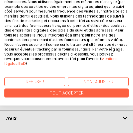
nécessaires. Nous utilisons également des méthodes d'analyse (par
exemple des cookies ou des empreintes digitales, ainsi que le suivi
DESCRIPTION
côté serveur) pour mesurer la fréquence des visites sur notre site et la
manière dont il est utilisé. Nous utilisons des technologies de suivi à
des fins de marketing et recourons à cet effet au suivi côté serveur
Thomas, un petit garçon de dix ans, vient d'arriver à
ainsi qu'à des fournisseurs tiers, ce qui permet d'utiliser des cookies,
des empreintes digitales, des pixels de suivi et des adresses IP sur
Dolyville. Passionné de lecture, il passe ses journées à la
tous les appareils. Nous intégrons également sur notre site des
bibliothèque. Un jour, il surprend une conversation entre le
contenus tiers provenant d'autres fournisseurs (plateformes vidéo).
directeur et la bibliothécaire. Quelque chose rode à l'étage.
Nous n'avons aucune influence sur le traitement ultérieur des données
et sur un éventuel tracking par le fournisseur tiers. Par votre réglage,
Thomas doit faire preuve de courage pour découvrir ce qui
vous acceptez les processus décrits ci-dessus. Vous pouvez
se cache dans la salle 3B : un fantôme, un monstre ?
révoquer votre consentement avec effet pour l'avenir. (
Mentions
Suivez Thomas dans les couloirs de la bibliothèque pour
légales BoD
)
percer son secret.
REFUSER
NON, AJUSTER
AUTEUR(S)
TOUT ACCEPTER
CRITIQUES PRESSE
AVIS