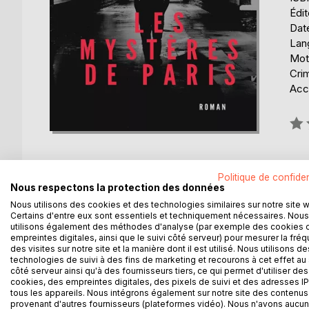
Édi
Date
Lang
Mot
Cri
Acce
Éval
0%
Politique de confiden
Nous respectons la protection des données
DESCRIPTION
AUTEUR(S)
CRITIQUES
Nous utilisons des cookies et des technologies similaires sur notre site 
Certains d'entre eux sont essentiels et techniquement nécessaires. Nous
utilisons également des méthodes d'analyse (par exemple des cookies 
Voici un roman mythique, presque à l'égal du Co
empreintes digitales, ainsi que le suivi côté serveur) pour mesurer la fré
des visites sur notre site et la manière dont il est utilisé. Nous utilisons de
d'aventures, foisonnant, qui nous décrit un Paris 
technologies de suivi à des fins de marketing et recourons à cet effet au 
un Paris exotique où les apaches de Paris rempla
côté serveur ainsi qu'à des fournisseurs tiers, ce qui permet d'utiliser des
Errant dans les rues sombres et dangereuses de la
cookies, des empreintes digitales, des pixels de suivi et des adresses IP
tous les appareils. Nous intégrons également sur notre site des contenus 
une jeune prostituée, Fleur-de-Marie, dite la Goual
provenant d'autres fournisseurs (plateformes vidéo). Nous n'avons aucu