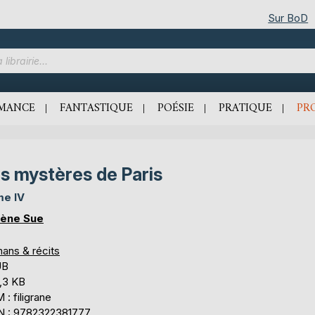
Sur BoD
MANCE
FANTASTIQUE
POÉSIE
PRATIQUE
PR
s mystères de Paris
e IV
ène Sue
ans & récits
UB
,3 KB
: filigrane
N : 9782322381777