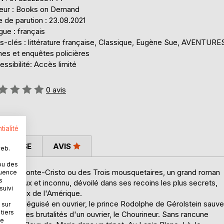
teur : Books on Demand
 de parution : 23.08.2021
ue : français
s-clés : littérature française, Classique, Eugène Sue, AVENTURE
mes et enquêtes policières
ssibilité: Accès limité
uation:
0
avis
tialité
 PRESSE
AVIS
web.
ou des
mte de Monte-Cristo ou des Trois mousquetaires, un grand roman
quence
s
mystérieux et inconnu, dévoilé dans ses recoins les plus secrets,
suivi
cent ceux de l'Amérique.
 Cité, déguisé en ouvrier, le prince Rodolphe de Gérolstein sauve
 sur
tiers
euse, des brutalités d'un ouvrier, le Chourineur. Sans rancune
ne