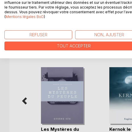
contre son vainqueur, le Chourineur entraîne Rodol
influence sur le traitement ultérieur des données et sur un éventuel tracki
Chourineur et Fleur-de-Marie content leur triste h
le fournisseur tiers. Par votre réglage, vous acceptez les processus décri
dessus. Vous pouvez révoquer votre consentement avec effet pour l'aven
à la misère la plus atroce, malgré de bons instinct
(
Mentions légales BoD
)
dans un moment de violence incontrôlée, la prostit
entreprend de les régénérer en les arrachant à l'en
REFUSER
NON, AJUSTER
TOUT ACCEPTER
D’AUTRES TITRES À D
Les Mystères du
Kernok le 