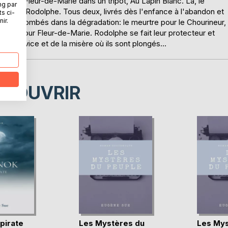
phe et Fleur-de-Marie dans un tripot, Au Lapin Blanc. Là, le
ng par
istoire à Rodolphe. Tous deux, livrés dès l'enfance à l'abandon et
ts ci-
ir.
s, sont tombés dans la dégradation: le meurtre pour le Chourineur,
ution pour Fleur-de-Marie. Rodolphe se fait leur protecteur et
fer du vice et de la misère où ils sont plongés...
ÉCOUVRIR
pirate
Les Mystères du
Les Mys