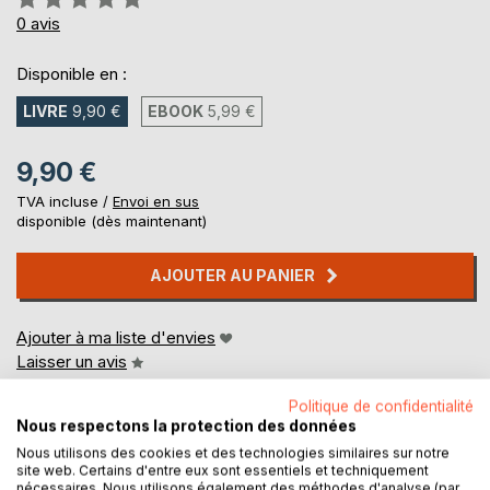
0%
0
avis
Disponible en :
LIVRE
9,90 €
EBOOK
5,99 €
9,90 €
TVA incluse /
Envoi en sus
disponible (dès maintenant)
AJOUTER AU PANIER
Ajouter à ma liste d'envies
Laisser un avis
Politique de confidentialité
Nous respectons la protection des données
Nous utilisons des cookies et des technologies similaires sur notre
site web. Certains d'entre eux sont essentiels et techniquement
nécessaires. Nous utilisons également des méthodes d'analyse (par