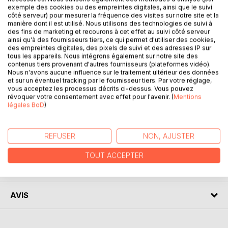
exemple des cookies ou des empreintes digitales, ainsi que le suivi
côté serveur) pour mesurer la fréquence des visites sur notre site et la
DESCRIPTION
manière dont il est utilisé. Nous utilisons des technologies de suivi à
des fins de marketing et recourons à cet effet au suivi côté serveur
ainsi qu'à des fournisseurs tiers, ce qui permet d'utiliser des cookies,
Les Humains sont au sommet de leur technologie, quand
des empreintes digitales, des pixels de suivi et des adresses IP sur
tous les appareils. Nous intégrons également sur notre site des
leur curiosité va leur jouer un mauvais tour. C'est à ce
contenus tiers provenant d'autres fournisseurs (plateformes vidéo).
moment là que la Terre décide de reprendre le pouvoir afin
Nous n'avons aucune influence sur le traitement ultérieur des données
d'éviter sa destruction.
et sur un éventuel tracking par le fournisseur tiers. Par votre réglage,
vous acceptez les processus décrits ci-dessus. Vous pouvez
La fée Hiyo qui hante la comète Nakayomoto va l'aider
révoquer votre consentement avec effet pour l'avenir. (
Mentions
dans sa mission en lui envoyant les Na'ring. Ils vont se
légales BoD
)
retrouver plongés dans des aventures époustouflantes.
REFUSER
NON, AJUSTER
AUTEUR(S)
TOUT ACCEPTER
CRITIQUES PRESSE
AVIS