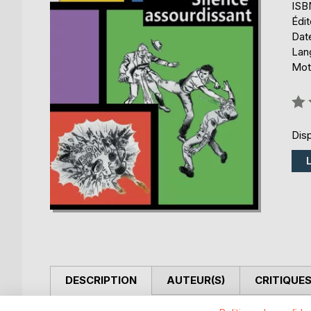
ISB
Édi
Date
Lang
Mot
Éval
0%
Disp
DESCRIPTION
AUTEUR(S)
CRITIQUES