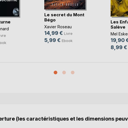
Le secret du Mont
Bégo
turne
Les Enf
Salève
Xavier Roseau
onard
14,99 €
Livre
Mel Eske
ivre
5,99 €
19,90 
Ebook
ook
8,99 €
rture (les caractéristiques et les dimensions peuv