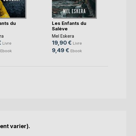
L'autr
ants du
Les Enfants du
mont
Salève
Natha
ra
Mel Eskera
22,2
€
19,90 €
Livre
Livre
7,99
9,49 €
Ebook
Ebook
ent varier).