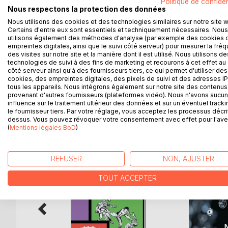
Politique de confiden
Pour fêter une bonne nouvelle, Léo Talon organis
Nous respectons la protection des données
les réjouissances connaissent un insolite épilogue 
Nous utilisons des cookies et des technologies similaires sur notre site 
Son petit ami faisant partie des victimes, Inès che
Certains d'entre eux sont essentiels et techniquement nécessaires. Nous
rapidement, est identifié comme un empoisonnement 
utilisons également des méthodes d'analyse (par exemple des cookies 
caractère bien trempé, doit emprunter des voies p
empreintes digitales, ainsi que le suivi côté serveur) pour mesurer la fré
des visites sur notre site et la manière dont il est utilisé. Nous utilisons de
Djwenisz, un homme de main polonais peu scrupu
technologies de suivi à des fins de marketing et recourons à cet effet au 
L’improbable duo parviendra-t-il à ses fins ? Jusq
côté serveur ainsi qu'à des fournisseurs tiers, ce qui permet d'utiliser des
cookies, des empreintes digitales, des pixels de suivi et des adresses IP
tous les appareils. Nous intégrons également sur notre site des contenus 
provenant d'autres fournisseurs (plateformes vidéo). Nous n'avons aucu
influence sur le traitement ultérieur des données et sur un éventuel tracki
D’AUTRES TITRES À D
le fournisseur tiers. Par votre réglage, vous acceptez les processus décri
dessus. Vous pouvez révoquer votre consentement avec effet pour l'aven
(
Mentions légales BoD
)
REFUSER
NON, AJUSTER
TOUT ACCEPTER