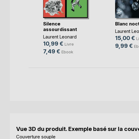
uge Sang
Silence
Blanc noc
assourdissant
Dumortier
Laurent Le
Laurent Leonard
15,00 €
L
10,99 €
Livre
9,99 €
Eb
7,49 €
Ebook
Vue 3D du produit. Exemple basé sur la couve
Couverture souple