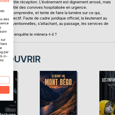
tialité
e une petite réception. L’événement est dignement arrosé, mais
: la totalité des convives hospitalisée en urgence.
web.
rche à comprendre, et tente de faire la lumière sur ce qui,
collectif. Faute de cadre juridique officiel, la lieutenant au
ou des
eu conventionnelles, s’attachant, au passage, les services de
quence
s
leux.
suivi
u’où son enquête le mènera-t-il ?
 sur
tiers
ne
ng par
ÉCOUVRIR
ts ci-
ir.