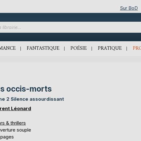
Sur BoD
MANCE
FANTASTIQUE
POÉSIE
PRATIQUE
PR
s occis-morts
e 2 Silence assourdissant
rent Léonard
rs & thrillers
verture souple
 pages