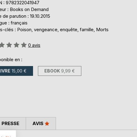
N : 9782322041947
teur : Books on Demand
 de parution : 19.10.2015
ue : français
s-clés : Poison, vengeance, enquête, famille, Morts
uation:
0
avis
onible en :
LIVRE
15,00 €
EBOOK
9,99 €
 PRESSE
AVIS