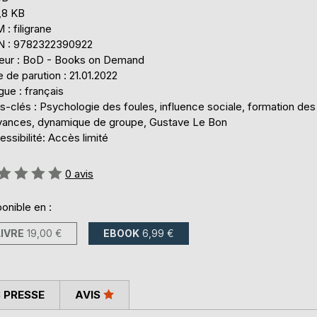
,8 KB
: filigrane
N : 9782322390922
teur : BoD - Books on Demand
 de parution : 21.01.2022
ue : français
-clés : Psychologie des foules, influence sociale, formation des
yances, dynamique de groupe, Gustave Le Bon
ssibilité: Accès limité
uation:
0
avis
onible en :
LIVRE
19,00 €
EBOOK
6,99 €
 PRESSE
AVIS