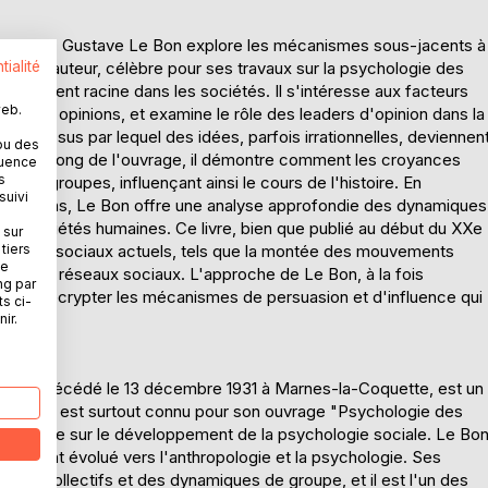
volution", Gustave Le Bon explore les mécanismes sous-jacents à
tialité
ives. L'auteur, célèbre pour ses travaux sur la psychologie des
 prennent racine dans les sociétés. Il s'intéresse aux facteurs
web.
ent les opinions, et examine le rôle des leaders d'opinion dans la
processus par lequel des idées, parfois irrationnelles, deviennen
ou des
Tout au long de l'ouvrage, il démontre comment les croyances
quence
s
des groupes, influençant ainsi le cours de l'histoire. En
suivi
emporains, Le Bon offre une analyse approfondie des dynamiques
 les sociétés humaines. Ce livre, bien que publié au début du XXe
 sur
tiers
nomènes sociaux actuels, tels que la montée des mouvements
ne
 sur les réseaux sociaux. L'approche de Le Bon, à la fois
ng par
ux pour décrypter les mécanismes de persuasion et d'influence qui
ts ci-
ir.
rou et décédé le 13 décembre 1931 à Marnes-la-Coquette, est un
nçais. Il est surtout connu pour son ouvrage "Psychologie des
onsidérable sur le développement de la psychologie sociale. Le Bo
apidement évolué vers l'anthropologie et la psychologie. Ses
nts collectifs et des dynamiques de groupe, et il est l'un des