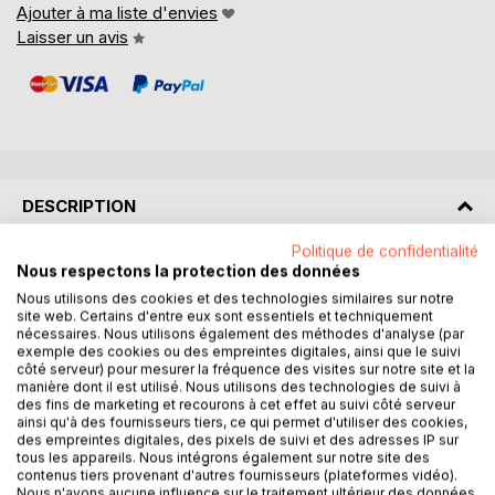
Ajouter à ma liste d'envies
Laisser un avis
DESCRIPTION
Politique de confidentialité
RÉSUMÉ :
Nous respectons la protection des données
Dans "Les origines du rituel dans l'Église et dans la
Nous utilisons des cookies et des technologies similaires sur notre
Maçonnerie", Helena Petrovna Blavatsky plonge au coeur
site web. Certains d'entre eux sont essentiels et techniquement
nécessaires. Nous utilisons également des méthodes d'analyse (par
des pratiques ésotériques et mystiques qui ont façonné
exemple des cookies ou des empreintes digitales, ainsi que le suivi
deux des institutions les plus influentes de l'histoire.
côté serveur) pour mesurer la fréquence des visites sur notre site et la
L'auteur explore les racines anciennes des rituels, révélant
manière dont il est utilisé. Nous utilisons des technologies de suivi à
des fins de marketing et recourons à cet effet au suivi côté serveur
comment ces pratiques ont évolué et se sont adaptées à
ainsi qu'à des fournisseurs tiers, ce qui permet d'utiliser des cookies,
travers les siècles pour devenir des éléments centraux de
des empreintes digitales, des pixels de suivi et des adresses IP sur
la Maçonnerie et de l'Église. En s'appuyant sur des
tous les appareils. Nous intégrons également sur notre site des
contenus tiers provenant d'autres fournisseurs (plateformes vidéo).
recherches approfondies et des textes sacrés, Blavatsky
Nous n'avons aucune influence sur le traitement ultérieur des données