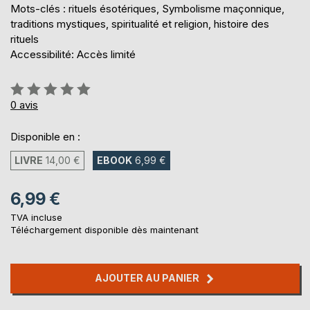
Mots-clés : rituels ésotériques, Symbolisme maçonnique,
traditions mystiques, spiritualité et religion, histoire des
rituels
Accessibilité: Accès limité
Évaluation:
0%
0
avis
Disponible en :
LIVRE
14,00 €
EBOOK
6,99 €
6,99 €
TVA incluse
Téléchargement disponible dès maintenant
AJOUTER AU PANIER