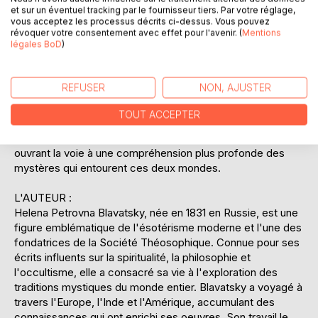
met en lumière les similitudes et les divergences entre ces
et sur un éventuel tracking par le fournisseur tiers. Par votre réglage,
traditions, offrant ainsi une perspective unique sur leur
vous acceptez les processus décrits ci-dessus. Vous pouvez
développement et leur signification spirituelle. Le livre
révoquer votre consentement avec effet pour l'avenir. (
Mentions
légales BoD
)
invite le lecteur à comprendre les symboles et les rituels
cachés derrière les portes closes des loges maçonniques
et des sanctuaires religieux, tout en questionnant le rôle de
REFUSER
NON, AJUSTER
ces pratiques dans la quête humaine de sens et de
transcendance. À travers un langage accessible et
TOUT ACCEPTER
académique, Blavatsky propose une réflexion sur
l'importance du rituel dans la vie spirituelle et sociale,
ouvrant la voie à une compréhension plus profonde des
mystères qui entourent ces deux mondes.
L'AUTEUR :
Helena Petrovna Blavatsky, née en 1831 en Russie, est une
figure emblématique de l'ésotérisme moderne et l'une des
fondatrices de la Société Théosophique. Connue pour ses
écrits influents sur la spiritualité, la philosophie et
l'occultisme, elle a consacré sa vie à l'exploration des
traditions mystiques du monde entier. Blavatsky a voyagé à
travers l'Europe, l'Inde et l'Amérique, accumulant des
connaissances qui ont enrichi ses oeuvres. Son travail le